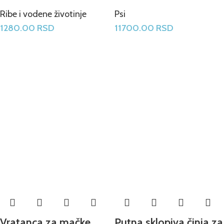
Ribe i vodene životinje
Psi
1280.00
RSD
11700.00
RSD
Vratanca za mačke
Putna sklopiva činja za