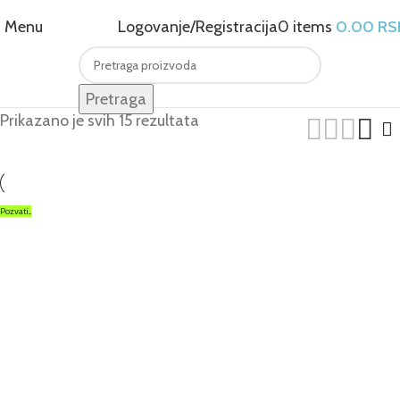
Menu
Logovanje/Registracija
0
items
0.00
RS
Pretraga
Prikazano je svih 15 rezultata
Pozvati...