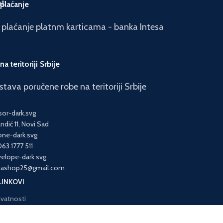
 plaćanje
 plaćanje platnm karticama - banka Intesa
a teritoriji Srbije
tava poručene robe na teritoriji Srbije
ndić 11, Novi Sad
63 1777 511
picashop25@gmail.com
LINKOVI
rivatnosti
išćenja