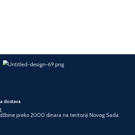
a dostava
džbine preko 2000 dinara na teritoriji Novog Sada