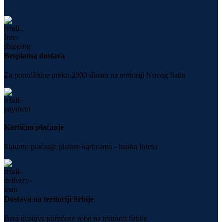
Besplatna dostava
Za porudžbine preko 2000 dinara na teritoriji Novog Sada
Kartično plaćanje
Sigurno plaćanje platnm karticama - banka Intesa
Dostava na teritoriji Srbije
Brza dostava poručene robe na teritoriji Srbije