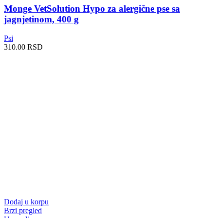
Monge VetSolution Hypo za alergične pse sa
jagnjetinom, 400 g
Psi
310.00
RSD
Dodaj u korpu
Brzi pregled