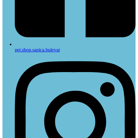
pet.shop.sapica.bulevar