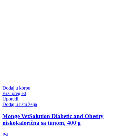
Dodaj u korpu
Brzi pregled
Uporedi
Dodaj u listu želja
Monge VetSolution Diabetic and Obesity
niskokalorična sa tunom, 400 g
Psi