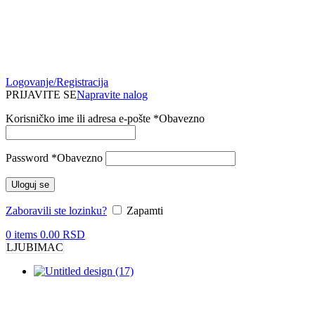
Logovanje/Registracija
PRIJAVITE SE
Napravite nalog
Korisničko ime ili adresa e-pošte
*
Obavezno
Password
*
Obavezno
Uloguj se
Zaboravili ste lozinku?
Zapamti
0
items
0.00
RSD
LJUBIMAC