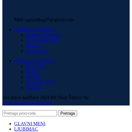
Mail: sapicashop25@gmail.com
KORISNI LINKOVI
Politika privatnosti
Uslovi korišćenja
Dostava
Povrat robe
KORISNI LINKOVI
Moj nalog
Korpa
Plaćanje
Najnovije vesti
Kontakt
Sva prava zadržana 2024 Pet Shop Šapica | by
www.izradasajtovans.com
Pretraga
GLAVNI MENI
LJUBIMAC