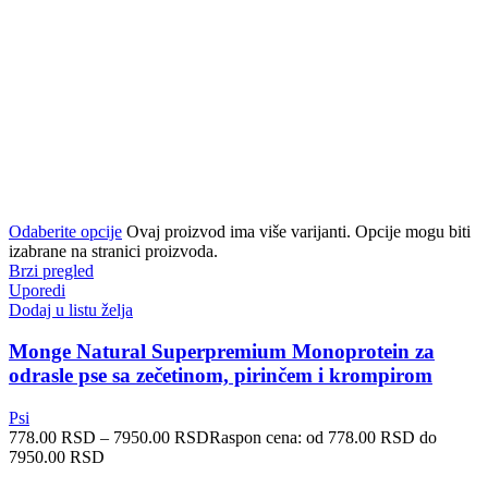
Odaberite opcije
Ovaj proizvod ima više varijanti. Opcije mogu biti
izabrane na stranici proizvoda.
Brzi pregled
Uporedi
Dodaj u listu želja
Monge Natural Superpremium Monoprotein za
odrasle pse sa zečetinom, pirinčem i krompirom
Psi
778.00
RSD
–
7950.00
RSD
Raspon cena: od 778.00 RSD do
7950.00 RSD