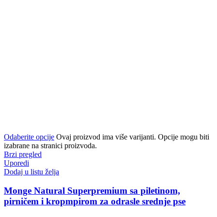
Odaberite opcije
Ovaj proizvod ima više varijanti. Opcije mogu biti
izabrane na stranici proizvoda.
Brzi pregled
Uporedi
Dodaj u listu želja
Monge Natural Superpremium sa piletinom,
pirničem i kropmpirom za odrasle srednje pse