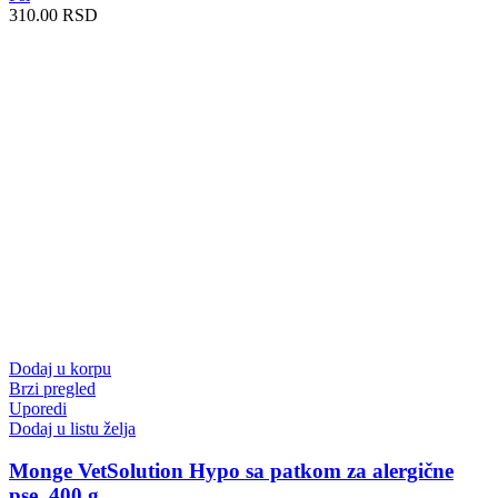
310.00
RSD
Dodaj u korpu
Brzi pregled
Uporedi
Dodaj u listu želja
Monge VetSolution Hypo sa patkom za alergične
pse, 400 g