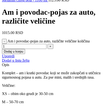
Melamin činija bela - 1100 ml
1125.00
RSD
Am i povodac-pojas za auto,
različite veličine
1015.00
RSD
Am i povodac-pojas za auto, različite veličine količina
Dodaj u korpu
Uporedi
Dodaj u listu želja
Opis
Komplet – am i kratki povodac koji se može zakopčati u utičnicu
sigurnosnog pojasa u autu. Za pse mini, malih i srednjih rasa.
Veličine:
XS – obim oko grudi je 30-50 cm
M – 50-70 cm