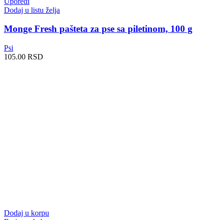
Uporedi
Dodaj u listu želja
Monge Fresh pašteta za pse sa piletinom, 100 g
Psi
105.00
RSD
Dodaj u korpu