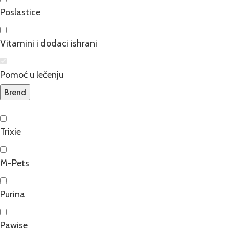
Poslastice
Vitamini i dodaci ishrani
Pomoć u lečenju
Brend
Trixie
M-Pets
Purina
Pawise