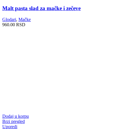
Malt pasta slad za mačke i zečeve
Glodari
,
Mačke
960.00
RSD
Dodaj u korpu
Brzi pregled
Uporedi