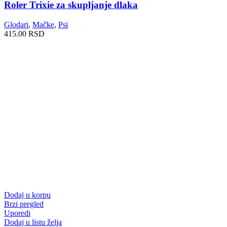
Roler Trixie za skupljanje dlaka
Glodari
,
Mačke
,
Psi
415.00
RSD
Dodaj u korpu
Brzi pregled
Uporedi
Dodaj u listu želja