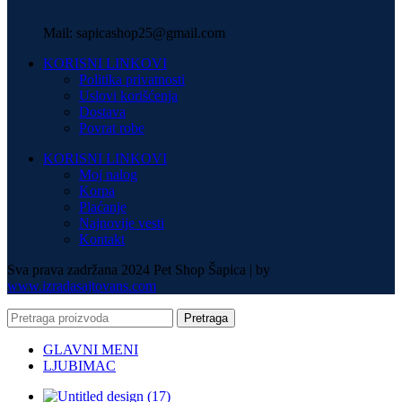
Mail: sapicashop25@gmail.com
KORISNI LINKOVI
Politika privatnosti
Uslovi korišćenja
Dostava
Povrat robe
KORISNI LINKOVI
Moj nalog
Korpa
Plaćanje
Najnovije vesti
Kontakt
Sva prava zadržana 2024 Pet Shop Šapica | by
www.izradasajtovans.com
Pretraga
GLAVNI MENI
LJUBIMAC