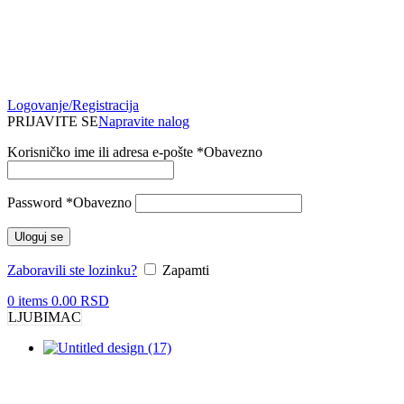
Logovanje/Registracija
PRIJAVITE SE
Napravite nalog
Korisničko ime ili adresa e-pošte
*
Obavezno
Password
*
Obavezno
Uloguj se
Zaboravili ste lozinku?
Zapamti
0
items
0.00
RSD
LJUBIMAC