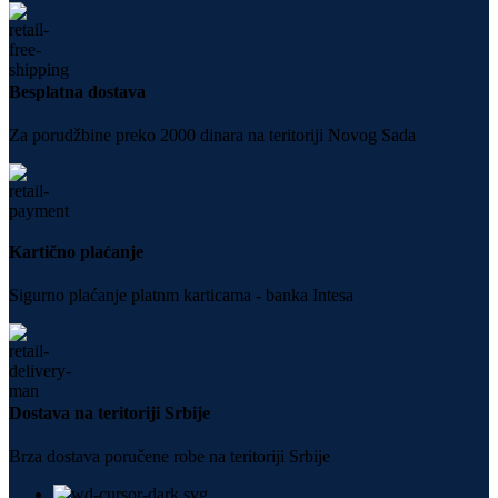
Besplatna dostava
Za porudžbine preko 2000 dinara na teritoriji Novog Sada
Kartično plaćanje
Sigurno plaćanje platnm karticama - banka Intesa
Dostava na teritoriji Srbije
Brza dostava poručene robe na teritoriji Srbije