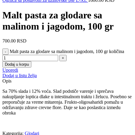
Ogrlica sa postavom za džinovske pse L-XL
1600.00
RSD
Malt pasta za glodare sa
malinom i jagodom, 100 gr
700.00
RSD
Malt pasta za glodare sa malinom i jagodom, 100 gr količina
Dodaj u korpu
Uporedi
Dodaj u listu želja
Opis
Sa 70% slada i 12% voća. Slad podstiče varenje i sprečava
nakupljanje loptica dlake u intestinalnom traktu i želucu. Posebno se
preporučuje za vreme mitarenja. Frukto-oligosaharidi pomažu u
održavanju zdrave crevne flore. Daje se kao poslastica izmedu
obroka
Kategorija:
Glodari