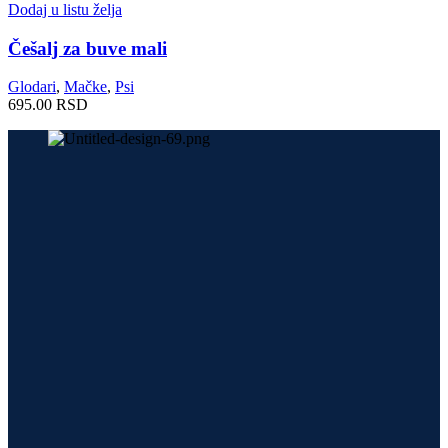
Dodaj u listu želja
Češalj za buve mali
Glodari
,
Mačke
,
Psi
695.00
RSD