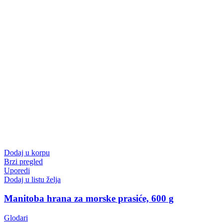
Dodaj u korpu
Brzi pregled
Uporedi
Dodaj u listu želja
Manitoba hrana za morske prasiće, 600 g
Glodari