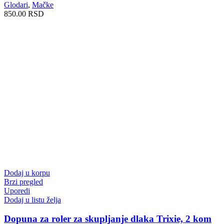
Glodari
,
Mačke
850.00
RSD
Dodaj u korpu
Brzi pregled
Uporedi
Dodaj u listu želja
Dopuna za roler za skupljanje dlaka Trixie, 2 kom