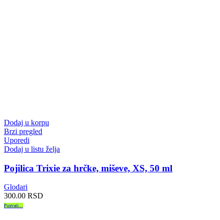
Dodaj u korpu
Brzi pregled
Uporedi
Dodaj u listu želja
Pojilica Trixie za hrčke, miševe, XS, 50 ml
Glodari
300.00
RSD
Pozvati...