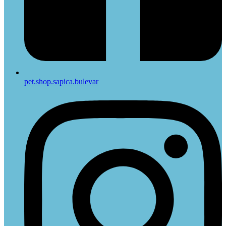
pet.shop.sapica.bulevar