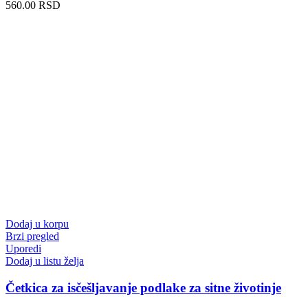
560.00
RSD
Dodaj u korpu
Brzi pregled
Uporedi
Dodaj u listu želja
Četkica za isčešljavanje podlake za sitne životinje