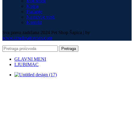
Moj nalog
Korpa
Plaćanje
Najnovije vesti
Kontakt
Sva prava zadržana 2024 Pet Shop Šapica | by
www.izradasajtovans.com
Pretraga
GLAVNI MENI
LJUBIMAC