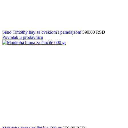
Seno Timothy hay sa cveklom i paradajzom
590.00
RSD
Povratak u prodavnicu