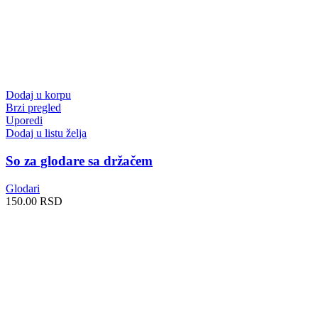
Dodaj u korpu
Brzi pregled
Uporedi
Dodaj u listu želja
So za glodare sa držačem
Glodari
150.00
RSD