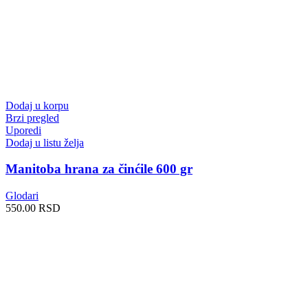
Dodaj u korpu
Brzi pregled
Uporedi
Dodaj u listu želja
Manitoba hrana za činćile 600 gr
Glodari
550.00
RSD