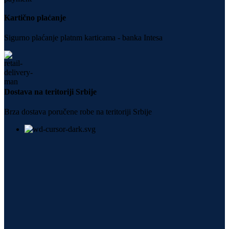
Kartično plaćanje
Sigurno plaćanje platnm karticama - banka Intesa
Dostava na teritoriji Srbije
Brza dostava poručene robe na teritoriji Srbije