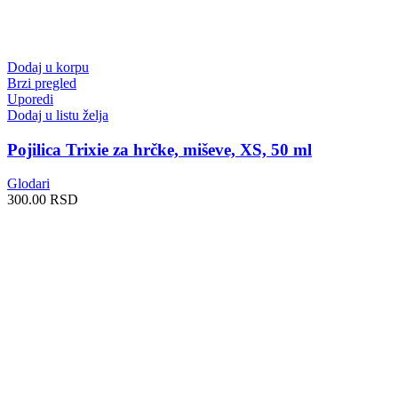
Dodaj u korpu
Brzi pregled
Uporedi
Dodaj u listu želja
Pojilica Trixie za hrčke, miševe, XS, 50 ml
Glodari
300.00
RSD