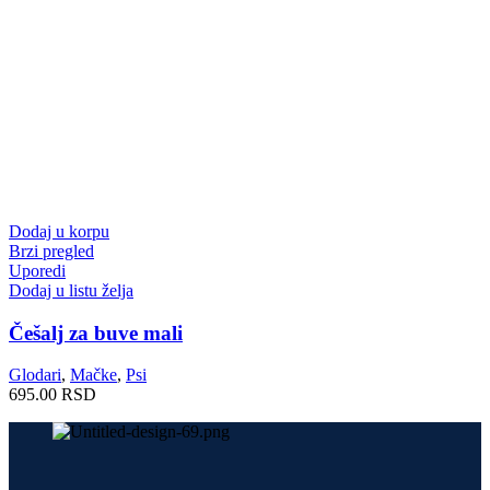
Dodaj u korpu
Brzi pregled
Uporedi
Dodaj u listu želja
Češalj za buve mali
Glodari
,
Mačke
,
Psi
695.00
RSD