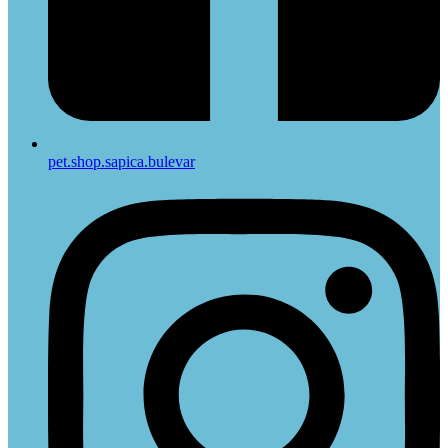
pet.shop.sapica.bulevar