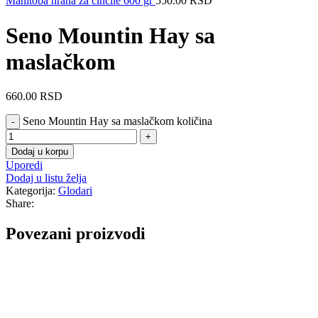
Manitoba hrana za činćile 600 gr
550.00
RSD
Seno Mountin Hay sa
maslačkom
660.00
RSD
Seno Mountin Hay sa maslačkom količina
Dodaj u korpu
Uporedi
Dodaj u listu želja
Kategorija:
Glodari
Share:
Povezani proizvodi