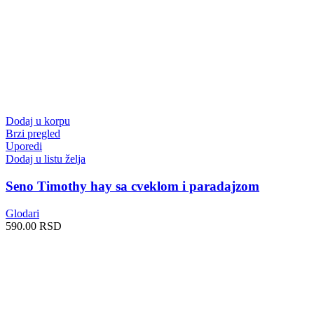
Dodaj u korpu
Brzi pregled
Uporedi
Dodaj u listu želja
Seno Timothy hay sa cveklom i paradajzom
Glodari
590.00
RSD