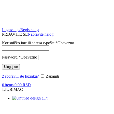
Logovanje/Registracija
PRIJAVITE SE
Napravite nalog
Korisničko ime ili adresa e-pošte
*
Obavezno
Password
*
Obavezno
Uloguj se
Zaboravili ste lozinku?
Zapamti
0
items
0.00
RSD
LJUBIMAC