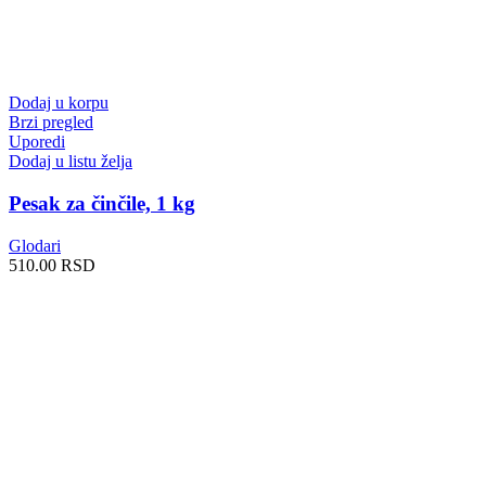
Dodaj u korpu
Brzi pregled
Uporedi
Dodaj u listu želja
Pesak za činčile, 1 kg
Glodari
510.00
RSD