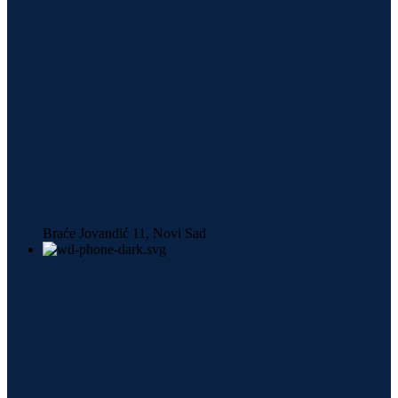
Braće Jovandić 11, Novi Sad