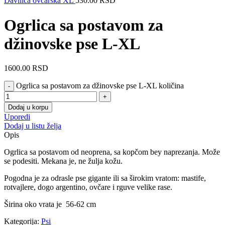
Davilica ovčarska XL
530.00
RSD
Ogrlica sa postavom za
džinovske pse L-XL
1600.00
RSD
Ogrlica sa postavom za džinovske pse L-XL količina
Dodaj u korpu
Uporedi
Dodaj u listu želja
Opis
Ogrlica sa postavom od neoprena, sa kopčom bey naprezanja. Može
se podesiti. Mekana je, ne žulja kožu.
Pogodna je za odrasle pse gigante ili sa širokim vratom: mastife,
rotvajlere, dogo argentino, ovčare i rguve velike rase.
Širina oko vrata je 56-62 cm
Kategorija:
Psi