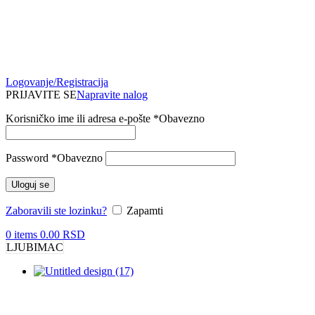
Logovanje/Registracija
PRIJAVITE SE
Napravite nalog
Korisničko ime ili adresa e-pošte
*
Obavezno
Password
*
Obavezno
Uloguj se
Zaboravili ste lozinku?
Zapamti
0
items
0.00
RSD
LJUBIMAC