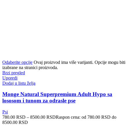
Odaberite opcije
Ovaj proizvod ima više varijanti. Opcije mogu biti
izabrane na stranici proizvoda.
Brzi pregled
Uporedi
Dodaj u listu želja
Monge Natural Superpremium Adult Hypo sa
lososom i tunom za odrasle pse
Psi
780.00
RSD
–
8500.00
RSD
Raspon cena: od 780.00 RSD do
8500.00 RSD