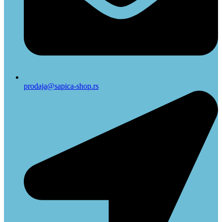
prodaja@sapica-shop.rs