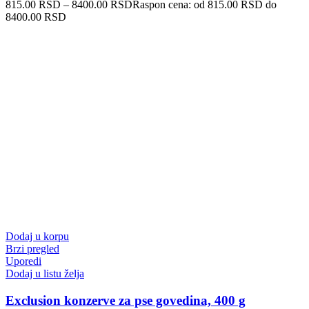
815.00
RSD
–
8400.00
RSD
Raspon cena: od 815.00 RSD do
8400.00 RSD
Dodaj u korpu
Brzi pregled
Uporedi
Dodaj u listu želja
Exclusion konzerve za pse govedina, 400 g