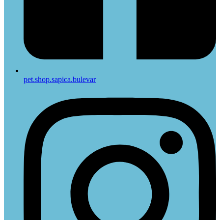
pet.shop.sapica.bulevar