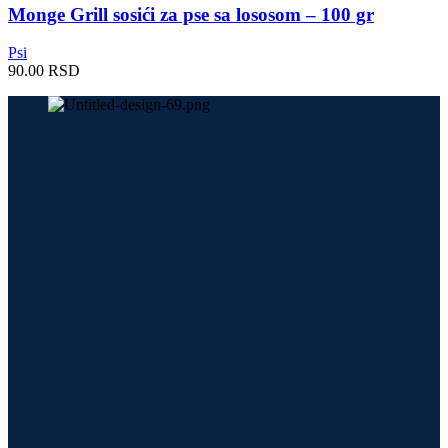
Monge Grill sosići za pse sa lososom – 100 gr
Psi
90.00
RSD