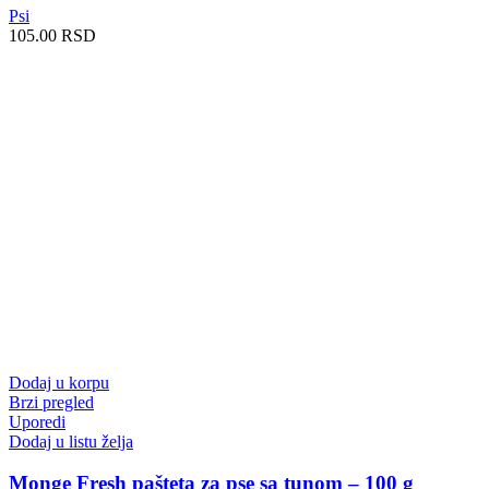
Psi
105.00
RSD
Dodaj u korpu
Brzi pregled
Uporedi
Dodaj u listu želja
Monge Fresh pašteta za pse sa tunom – 100 g