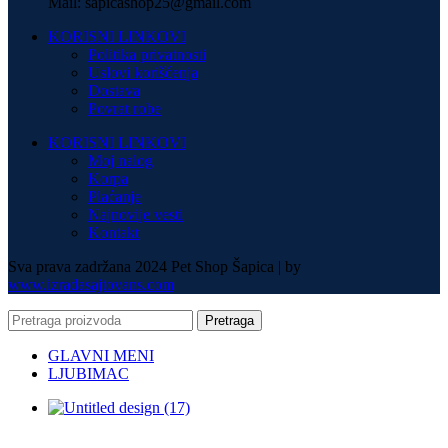
Mail: sapicashop25@gmail.com
KORISNI LINKOVI
Politika privatnosti
Uslovi korišćenja
Dostava
Povrat robe
KORISNI LINKOVI
Moj nalog
Korpa
Plaćanje
Najnovije vesti
Kontakt
Sva prava zadržana 2024 Pet Shop Šapica | by
www.izradasajtovans.com
Pretraga
GLAVNI MENI
LJUBIMAC