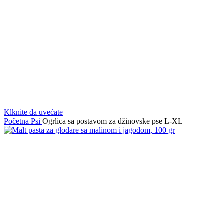
Klknite da uvećate
Početna
Psi
Ogrlica sa postavom za džinovske pse L-XL