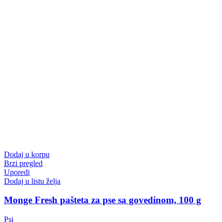
Dodaj u korpu
Brzi pregled
Uporedi
Dodaj u listu želja
Monge Fresh pašteta za pse sa govedinom, 100 g
Psi