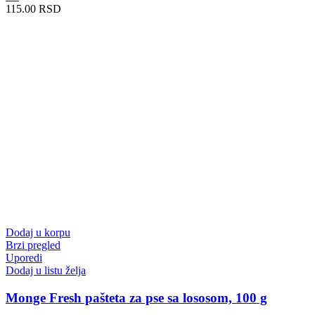
115.00
RSD
Dodaj u korpu
Brzi pregled
Uporedi
Dodaj u listu želja
Monge Fresh pašteta za pse sa lososom, 100 g