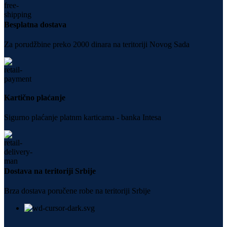
Besplatna dostava
Za porudžbine preko 2000 dinara na teritoriji Novog Sada
Kartično plaćanje
Sigurno plaćanje platnm karticama - banka Intesa
Dostava na teritoriji Srbije
Brza dostava poručene robe na teritoriji Srbije