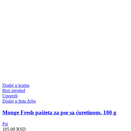
Dodaj u korpu
Brzi pregled
Uporedi
Dodaj u listu želja
Monge Fresh pašteta za pse sa ćuretinom, 100 g
Psi
105.00
RSD