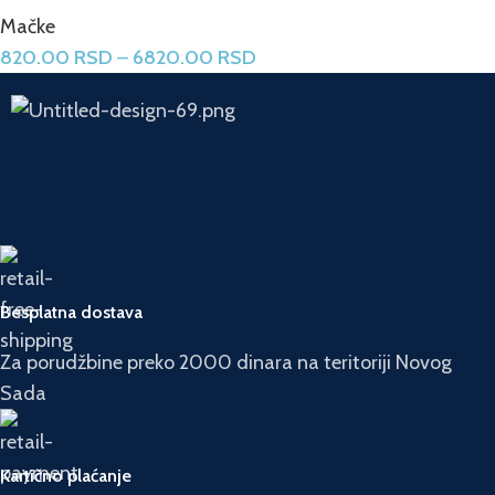
Mačke
820.00
RSD
–
6820.00
RSD
Besplatna dostava
Za porudžbine preko 2000 dinara na teritoriji Novog
Sada
Kartično plaćanje