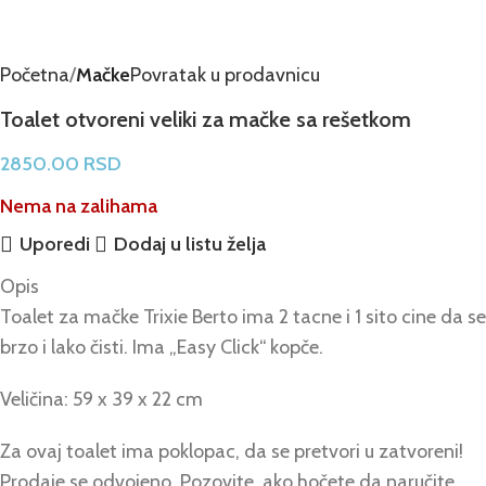
Početna
Mačke
Povratak u prodavnicu
Toalet otvoreni veliki za mačke sa rešetkom
2850.00
RSD
Nema na zalihama
Uporedi
Dodaj u listu želja
Opis
Toalet za mačke Trixie Berto ima 2 tacne i 1 sito cine da se
brzo i lako čisti. Ima „Easy Click“ kopče.
Veličina: 59 x 39 x 22 cm
Za ovaj toalet ima poklopac, da se pretvori u zatvoreni!
Prodaje se odvojeno. Pozovite, ako hočete da naručite.