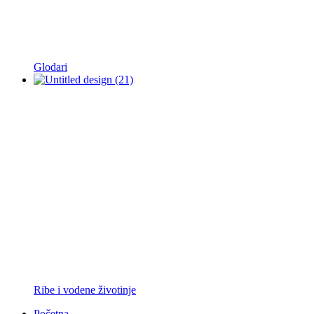
Glodari
Ribe i vodene životinje
Početna