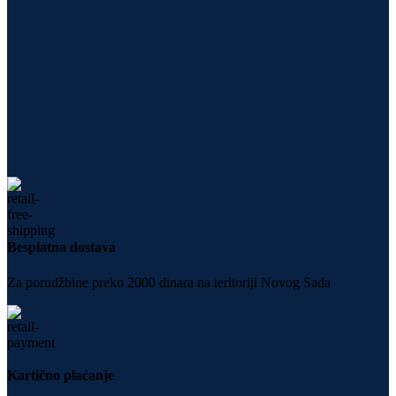
Besplatna dostava
Za porudžbine preko 2000 dinara na teritoriji Novog Sada
Kartično plaćanje