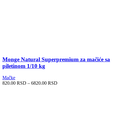
Monge Natural Superpremium za mačiće sa
piletinom 1/10 kg
Mačke
Raspon
820.00
RSD
–
6820.00
RSD
cena:
od
820.00 RSD
do
6820.00 RSD