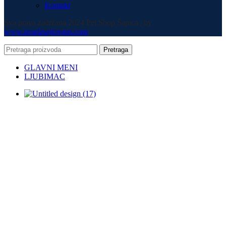
Kontakt
Sva prava zadržana 2024 Pet Shop Šapica | by
www.izradasajtovans.com
Pretraga
GLAVNI MENI
LJUBIMAC