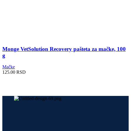
Monge VetSolution Recovery pašteta za mačke, 100
g
Mačke
125.00
RSD