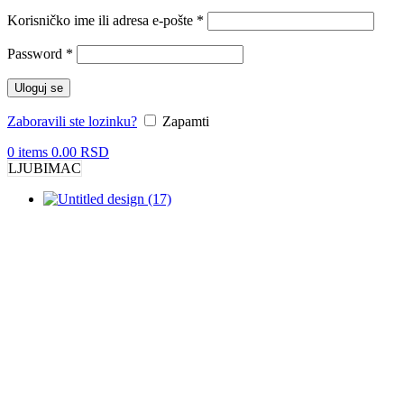
Obavezno
Korisničko ime ili adresa e-pošte
*
Obavezno
Password
*
Uloguj se
Zaboravili ste lozinku?
Zapamti
0
items
0.00
RSD
LJUBIMAC