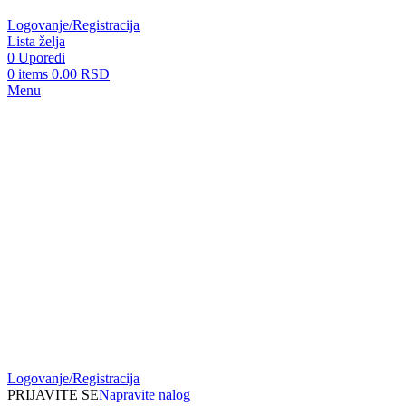
Logovanje/Registracija
Lista želja
0
Uporedi
0
items
0.00
RSD
Menu
Logovanje/Registracija
PRIJAVITE SE
Napravite nalog