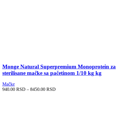
Monge Natural Superpremium Monoprotein za
sterilisane mačke sa pačetinom 1/10 kg kg
Mačke
Raspon
940.00
RSD
–
8450.00
RSD
cena:
od
940.00 RSD
do
8450.00 RSD