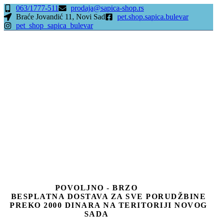
063/1777-511
prodaja@sapica-shop.rs
Braće Jovandić 11, Novi Sad
pet.shop.sapica.bulevar
pet_shop_sapica_bulevar
POVOLJNO - BRZO
BESPLATNA DOSTAVA ZA SVE PORUDŽBINE
PREKO 2000 DINARA NA TERITORIJI NOVOG
SADA