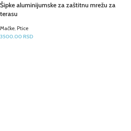
Šipke aluminijumske za zaštitnu mrežu za
terasu
Mačke
,
Ptice
3500.00
RSD