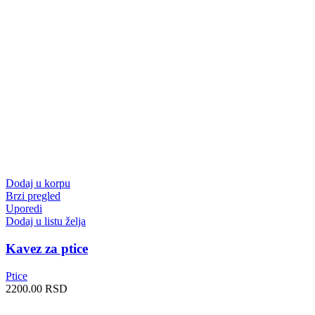
Dodaj u korpu
Brzi pregled
Uporedi
Dodaj u listu želja
Kavez za ptice
Ptice
2200.00
RSD