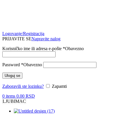
Logovanje/Registracija
PRIJAVITE SE
Napravite nalog
Korisničko ime ili adresa e-pošte
*
Obavezno
Password
*
Obavezno
Uloguj se
Zaboravili ste lozinku?
Zapamti
0
items
0.00
RSD
LJUBIMAC