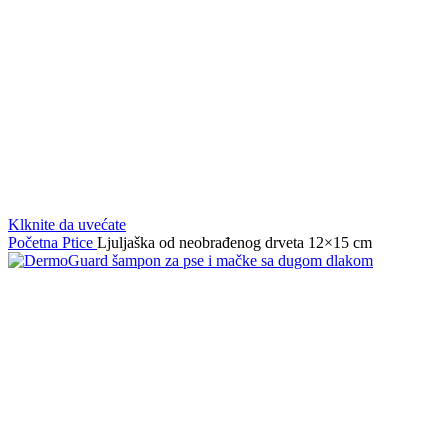
Klknite da uvećate
Početna
Ptice
Ljuljaška od neobrađenog drveta 12×15 cm