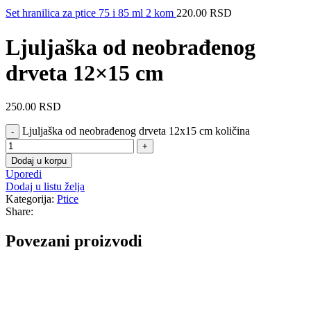
Set hranilica za ptice 75 i 85 ml 2 kom
220.00
RSD
Ljuljaška od neobrađenog
drveta 12×15 cm
250.00
RSD
Ljuljaška od neobrađenog drveta 12x15 cm količina
Dodaj u korpu
Uporedi
Dodaj u listu želja
Kategorija:
Ptice
Share:
Povezani proizvodi