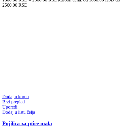
2560.00 RSD
Dodaj u korpu
Brzi pregled
Uporedi
Dodaj u listu želja
Pojilica za ptice mala