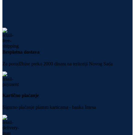
Besplatna dostava
Za porudžbine preko 2000 dinara na teritoriji Novog Sada
Kartično plaćanje
Sigurno plaćanje platnm karticama - banka Intesa