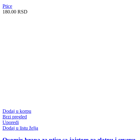
Ptice
180.00
RSD
Dodaj u korpu
Brzi pregled
Uporedi
Dodaj u listu želja
Ovomix hrana za ptice sa jajetom za zlatnu i crvenu