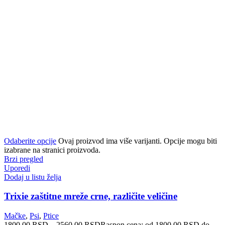
Odaberite opcije
Ovaj proizvod ima više varijanti. Opcije mogu biti
izabrane na stranici proizvoda.
Brzi pregled
Uporedi
Dodaj u listu želja
Trixie zaštitne mreže crne, različite veličine
Mačke
,
Psi
,
Ptice
1800.00
RSD
–
2560.00
RSD
Raspon cena: od 1800.00 RSD do