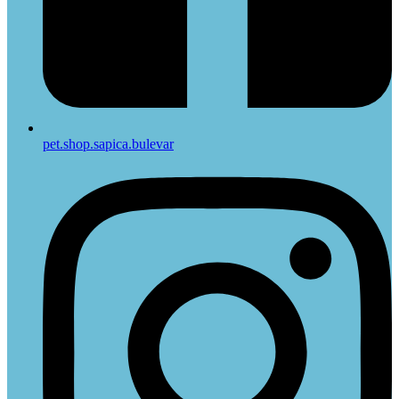
pet.shop.sapica.bulevar