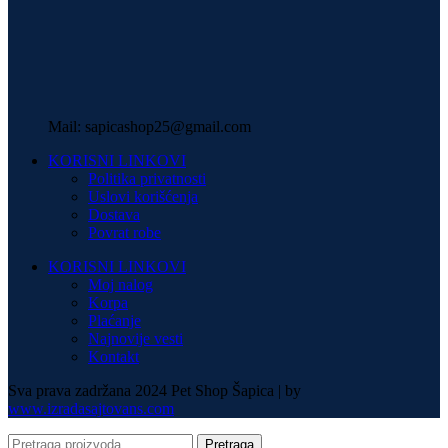
Mail: sapicashop25@gmail.com
KORISNI LINKOVI
Politika privatnosti
Uslovi korišćenja
Dostava
Povrat robe
KORISNI LINKOVI
Moj nalog
Korpa
Plaćanje
Najnovije vesti
Kontakt
Sva prava zadržana 2024 Pet Shop Šapica | by
www.izradasajtovans.com
Pretraga