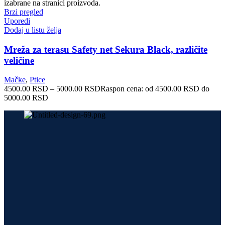
izabrane na stranici proizvoda.
Brzi pregled
Uporedi
Dodaj u listu želja
Mreža za terasu Safety net Sekura Black, različite
veličine
Mačke
,
Ptice
4500.00
RSD
–
5000.00
RSD
Raspon cena: od 4500.00 RSD do
5000.00 RSD