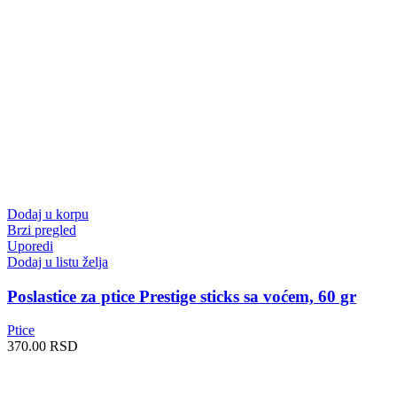
Dodaj u korpu
Brzi pregled
Uporedi
Dodaj u listu želja
Poslastice za ptice Prestige sticks sa voćem, 60 gr
Ptice
370.00
RSD