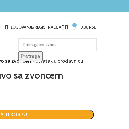
0
LOGOVANJE/REGISTRACIJA
0.00
RSD
Pretraga
uvo sa zvoncem
Povratak u prodavnicu
Duvo sa zvoncem
AJ U KORPU