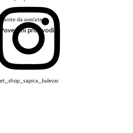
Klknite da uvećate
Povezani proizvodi
et_shop_sapica_bulevar