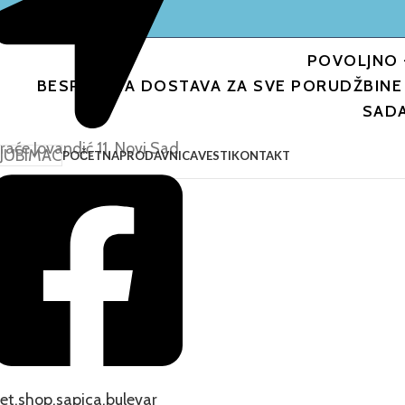
POVOLJNO 
BESPLATNA DOSTAVA ZA SVE PORUDŽBINE 
SAD
raće Jovandić 11, Novi Sad
LJUBIMAC
POČETNA
PRODAVNICA
VESTI
KONTAKT
et.shop.sapica.bulevar