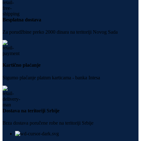
Besplatna dostava
Za porudžbine preko 2000 dinara na teritoriji Novog Sada
Kartično plaćanje
Sigurno plaćanje platnm karticama - banka Intesa
Dostava na teritoriji Srbije
Brza dostava poručene robe na teritoriji Srbije