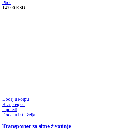
Ptice
145.00
RSD
Dodaj u korpu
Brzi pregled
Uporedi
Dodaj u listu želja
Transporter za sitne životinje