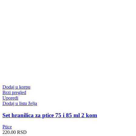
Dodaj u korpu
Brzi pregled
Uporedi
Dodaj u listu želja
Set hranilica za ptice 75 i 85 ml 2 kom
Ptice
220.00
RSD