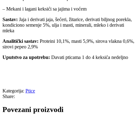
– Mekani i lagani keksići sa jajima i voćem
Sastav:
Jaja i derivati jaja, šećeri, žitarice, derivati biljnog porekla,
kondiciono semenje 5%, ulja i masti, minerali, mleko i derivati
mleka
Analitički sastav:
Proteini 10,1%, masti 5,9%, sirova vlakna 0,6%,
sirovi pepeo 2,9%
Uputstvo za upotrebu:
Davati pticama 1 do 4 keksića nedeljno
Kategorija:
Ptice
Share:
Povezani proizvodi