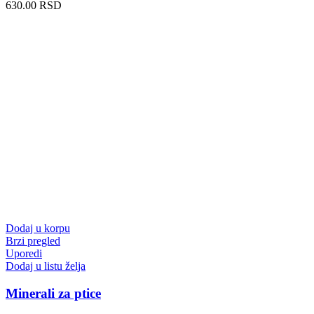
630.00
RSD
Dodaj u korpu
Brzi pregled
Uporedi
Dodaj u listu želja
Minerali za ptice