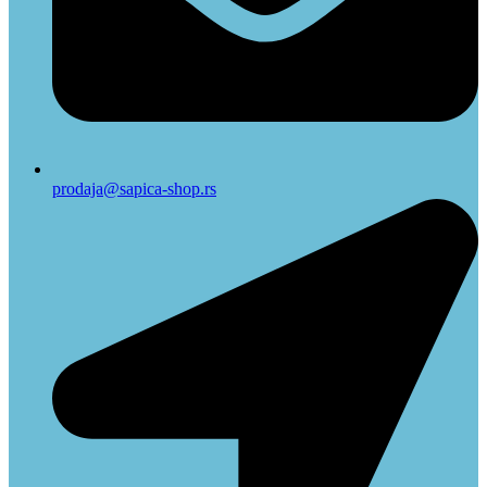
prodaja@sapica-shop.rs