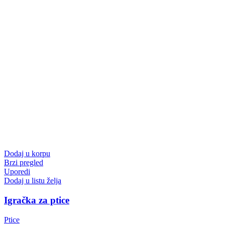
Dodaj u korpu
Brzi pregled
Uporedi
Dodaj u listu želja
Igračka za ptice
Ptice