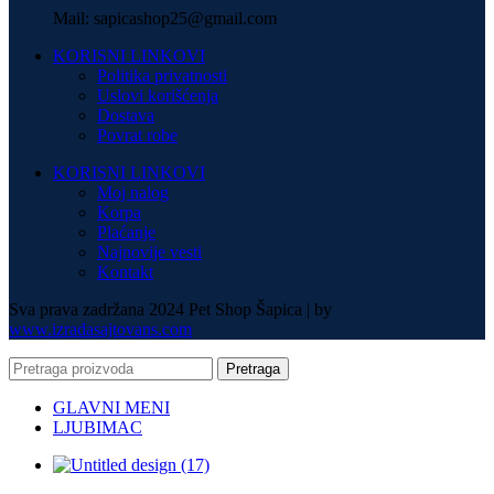
Mail: sapicashop25@gmail.com
KORISNI LINKOVI
Politika privatnosti
Uslovi korišćenja
Dostava
Povrat robe
KORISNI LINKOVI
Moj nalog
Korpa
Plaćanje
Najnovije vesti
Kontakt
Sva prava zadržana 2024 Pet Shop Šapica | by
www.izradasajtovans.com
Pretraga
GLAVNI MENI
LJUBIMAC