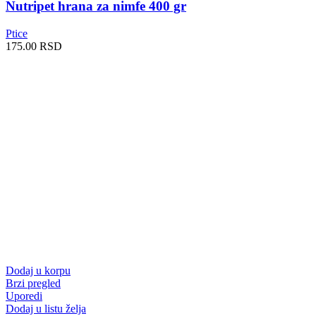
Nutripet hrana za nimfe 400 gr
Ptice
175.00
RSD
Dodaj u korpu
Brzi pregled
Uporedi
Dodaj u listu želja