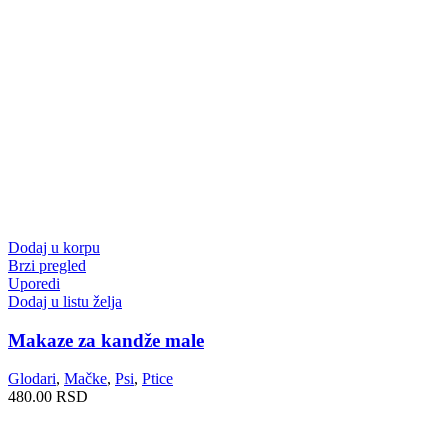
Dodaj u korpu
Brzi pregled
Uporedi
Dodaj u listu želja
Makaze za kandže male
Glodari
,
Mačke
,
Psi
,
Ptice
480.00
RSD