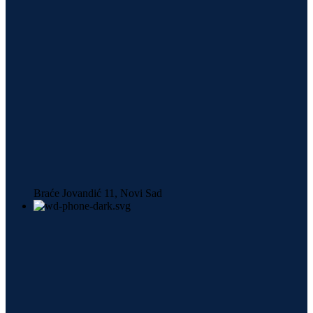
Braće Jovandić 11, Novi Sad