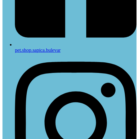
pet.shop.sapica.bulevar