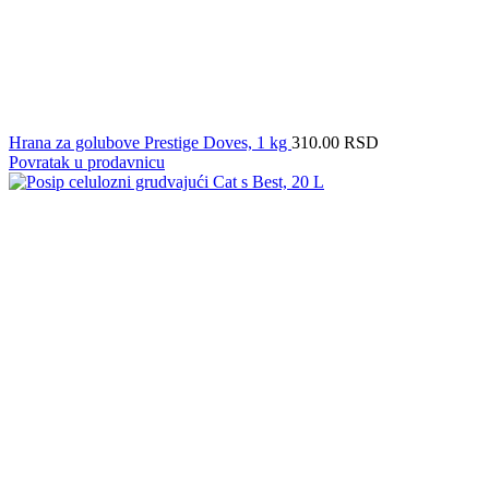
Hrana za golubove Prestige Doves, 1 kg
310.00
RSD
Povratak u prodavnicu