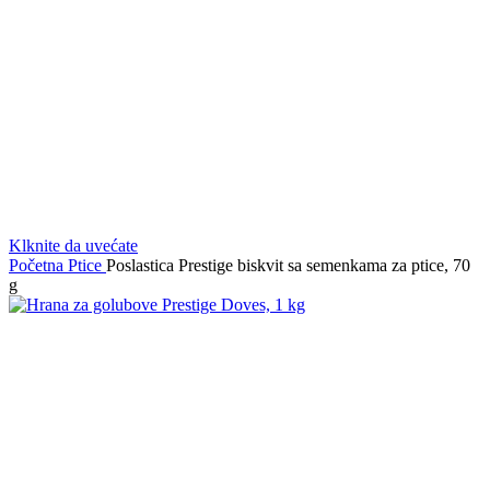
Klknite da uvećate
Početna
Ptice
Poslastica Prestige biskvit sa semenkama za ptice, 70
g