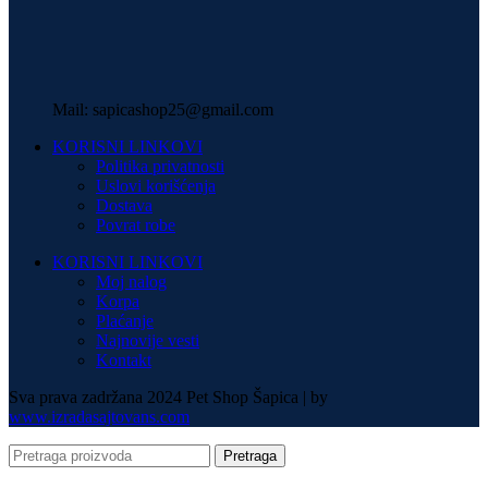
Mail: sapicashop25@gmail.com
KORISNI LINKOVI
Politika privatnosti
Uslovi korišćenja
Dostava
Povrat robe
KORISNI LINKOVI
Moj nalog
Korpa
Plaćanje
Najnovije vesti
Kontakt
Sva prava zadržana 2024 Pet Shop Šapica | by
www.izradasajtovans.com
Pretraga