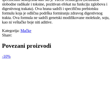
slobodne radikale i toksine, pozitivan efekat na funkciju zglobova i
digestivnog trakata). Ova hrana sadrži i specifičnu prebiotsku
formulu koja je odlična podrška formiranju zdravog digestivnog
trakta. Ova formula ne sadrži genetski modifikovane molekule, soju,
kao ni veštačke boje niti aditive.
Kategorija:
Mačke
Share:
Povezani proizvodi
-10%