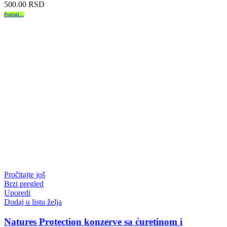
500.00
RSD
Pozvati...
Pročitajte još
Brzi pregled
Uporedi
Dodaj u listu želja
Natures Protection konzerve sa ćuretinom i