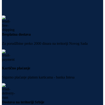
Besplatna dostava
Za porudžbine preko 2000 dinara na teritoriji Novog Sada
Kartično plaćanje
Sigurno plaćanje platnm karticama - banka Intesa
Dostava na teritoriji Srbije