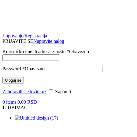
Logovanje/Registracija
PRIJAVITE SE
Napravite nalog
Korisničko ime ili adresa e-pošte
*
Obavezno
Password
*
Obavezno
Uloguj se
Zaboravili ste lozinku?
Zapamti
0
items
0.00
RSD
LJUBIMAC