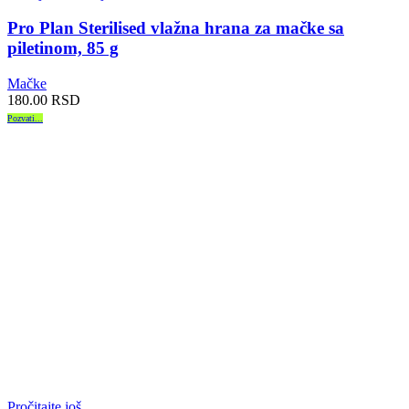
Pro Plan Sterilised vlažna hrana za mačke sa
piletinom, 85 g
Mačke
180.00
RSD
Pozvati...
Pročitajte još