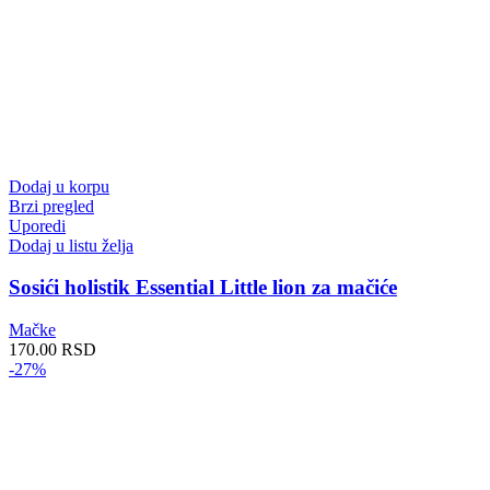
Dodaj u korpu
Brzi pregled
Uporedi
Dodaj u listu želja
Sosići holistik Essential Little lion za mačiće
Mačke
170.00
RSD
-27%