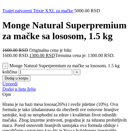
Toalet zatvoreni Trixie XXL za mačke
5000.00
RSD
Monge Natural Superpremium
za mačke sa lososom, 1.5 kg
1600.00
RSD
Originalna cena je bila:
1600.00 RSD.
1300.00
RSD
Trenutna cena je: 1300.00 RSD.
Monge Natural Superpremium za mačke sa lososom, 1.5 kg
količina
Dodaj u korpu
Uporedi
Dodaj u listu želja
Opis
Hrana je na bazi mesa lososa(26%) i sveže piletine (10%). Ova
formula je tako izbalansirana da obezbedi sve osnovne hranjive
sastojke, koji su neophodni za zdrav i kvalitetan život odraslih
mačaka. Zbog izuzetne jestivosti, pogodna je za ishranu probirljivih
maca. Pored osnovnih hranjivih sastojaka ova formula obiluje i
specifičnim sastojcima kao što je Yucca Schidegera (neutrališe