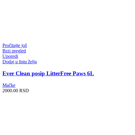
Pročitajte još
Brzi pregled
Uporedi
Dodaj u listu želja
Ever Clean posip LitterFree Paws 6L
Mačke
2000.00
RSD