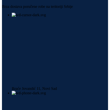
Brza dostava poručene robe na teritoriji Srbije
Braće Jovandić 11, Novi Sad