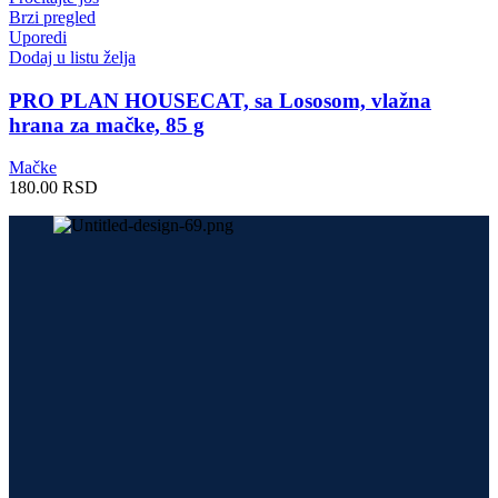
Brzi pregled
Uporedi
Dodaj u listu želja
PRO PLAN HOUSECAT, sa Lososom, vlažna
hrana za mačke, 85 g
Mačke
180.00
RSD