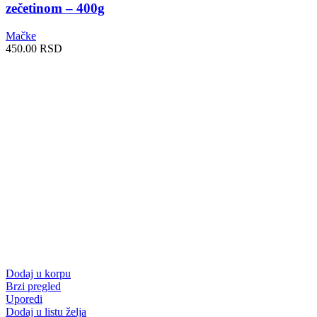
zečetinom – 400g
Mačke
450.00
RSD
Dodaj u korpu
Brzi pregled
Uporedi
Dodaj u listu želja