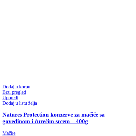
Dodaj u korpu
Brzi pregled
Uporedi
Dodaj u listu želja
Natures Protection konzerve za mačiće sa
govedinom i ćurećim srcem – 400g
Mačke