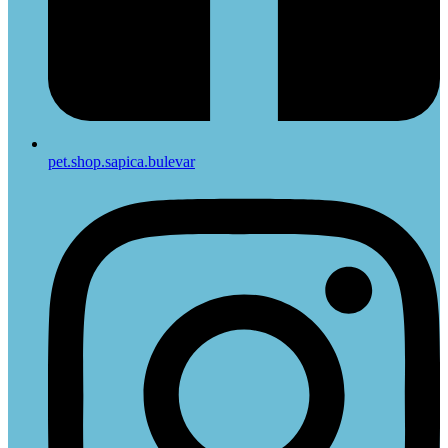
pet.shop.sapica.bulevar