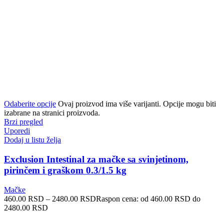
Odaberite opcije
Ovaj proizvod ima više varijanti. Opcije mogu biti
izabrane na stranici proizvoda.
Brzi pregled
Uporedi
Dodaj u listu želja
Exclusion Intestinal za mačke sa svinjetinom,
pirinčem i graškom 0.3/1.5 kg
Mačke
460.00
RSD
–
2480.00
RSD
Raspon cena: od 460.00 RSD do
2480.00 RSD