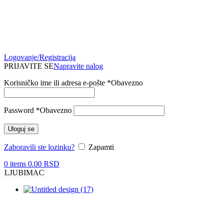
Logovanje/Registracija
PRIJAVITE SE
Napravite nalog
Korisničko ime ili adresa e-pošte
*
Obavezno
Password
*
Obavezno
Uloguj se
Zaboravili ste lozinku?
Zapamti
0
items
0.00
RSD
LJUBIMAC