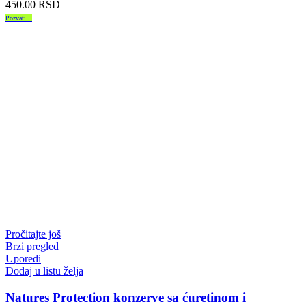
450.00
RSD
Pozvati...
Pročitajte još
Brzi pregled
Uporedi
Dodaj u listu želja
Natures Protection konzerve sa ćuretinom i