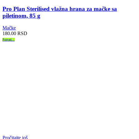
Pro Plan Sterilised vlažna hrana za mačke sa
piletinom, 85 g
Mačke
180.00
RSD
Pozvati...
Pročitajte još