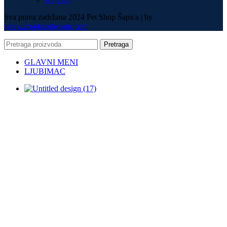
Sva prava zadržana 2024 Pet Shop Šapica | by
www.izradasajtovans.com
Pretraga
GLAVNI MENI
LJUBIMAC