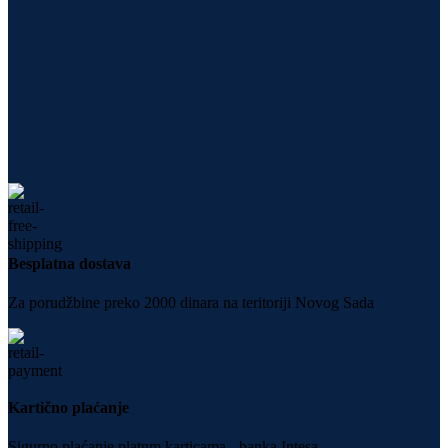
Besplatna dostava
Za porudžbine preko 2000 dinara na teritoriji Novog Sada
Kartično plaćanje
Sigurno plaćanje platnm karticama - banka Intesa