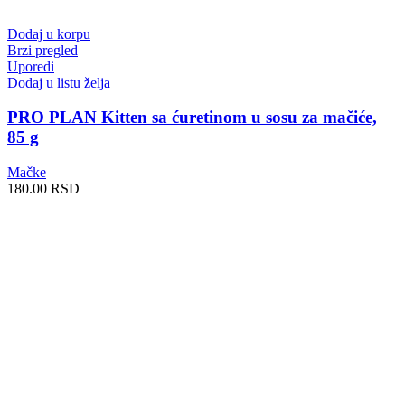
Dodaj u korpu
Brzi pregled
Uporedi
Dodaj u listu želja
PRO PLAN Kitten sa ćuretinom u sosu za mačiće,
85 g
Mačke
180.00
RSD