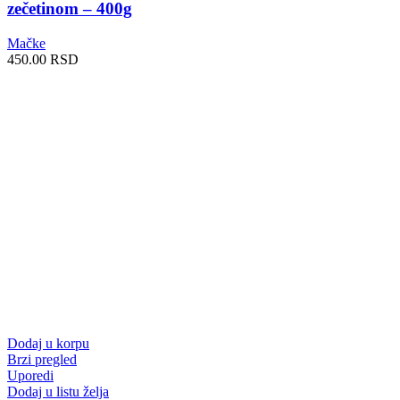
zečetinom – 400g
Mačke
450.00
RSD
Dodaj u korpu
Brzi pregled
Uporedi
Dodaj u listu želja