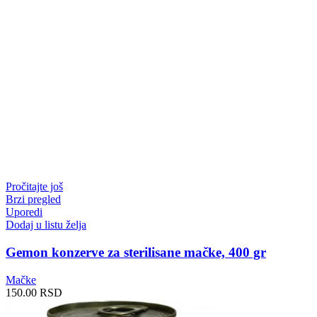
Pročitajte još
Brzi pregled
Uporedi
Dodaj u listu želja
Gemon konzerve za sterilisane mačke, 400 gr
Mačke
150.00
RSD