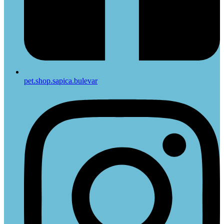
pet.shop.sapica.bulevar