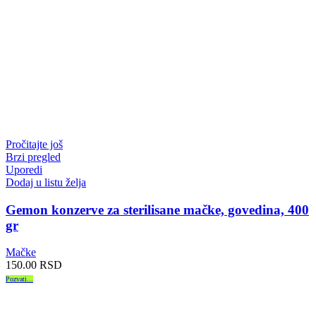
Pročitajte još
Brzi pregled
Uporedi
Dodaj u listu želja
Gemon konzerve za sterilisane mačke, govedina, 400
gr
Mačke
150.00
RSD
Pozvati...