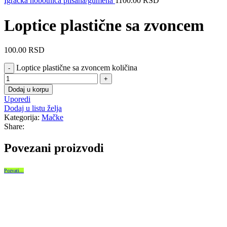
Igračka hobotnica plišana/gumena
1100.00
RSD
Loptice plastične sa zvoncem
100.00
RSD
Loptice plastične sa zvoncem količina
Dodaj u korpu
Uporedi
Dodaj u listu želja
Kategorija:
Mačke
Share:
Povezani proizvodi
Pozvati...