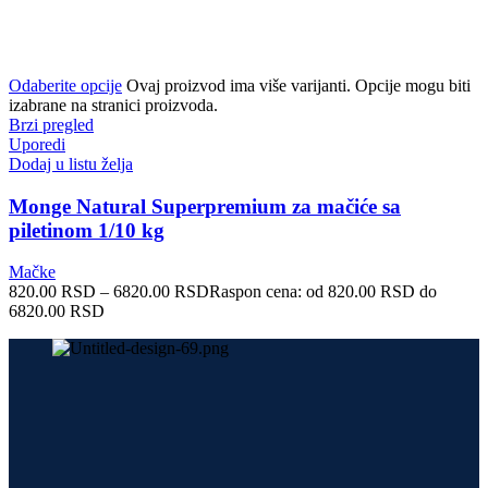
Odaberite opcije
Ovaj proizvod ima više varijanti. Opcije mogu biti
izabrane na stranici proizvoda.
Brzi pregled
Uporedi
Dodaj u listu želja
Monge Natural Superpremium za mačiće sa
piletinom 1/10 kg
Mačke
820.00
RSD
–
6820.00
RSD
Raspon cena: od 820.00 RSD do
6820.00 RSD