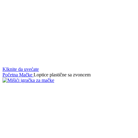
Klknite da uvećate
Početna
Mačke
Loptice plastične sa zvoncem