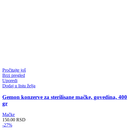
Pročitajte još
Brzi pregled
Uporedi
Dodaj u listu želja
Gemon konzerve za sterilisane mačke, govedina, 400
gr
Mačke
150.00
RSD
-27%