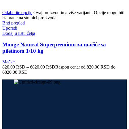
Odaberite opcije
Ovaj proizvod ima više varijanti. Opcije mogu biti
izabrane na stranici proizvoda.
Brzi pregled
Uporedi
Dodaj u listu želja
Monge Natural Superpremium za mačiće sa
piletinom 1/10 kg
Mačke
820.00
RSD
–
6820.00
RSD
Raspon cena: od 820.00 RSD do
6820.00 RSD