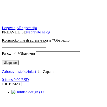
Logovanje/Registracija
PRIJAVITE SE
Napravite nalog
Korisničko ime ili adresa e-pošte
*
Obavezno
Password
*
Obavezno
Uloguj se
Zaboravili ste lozinku?
Zapamti
0
items
0.00
RSD
LJUBIMAC