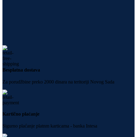
Besplatna dostava
Za porudžbine preko 2000 dinara na teritoriji Novog Sada
Kartično plaćanje
Sigurno plaćanje platnm karticama - banka Intesa