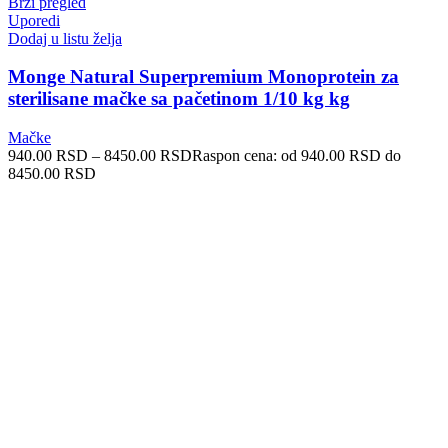
Brzi pregled
Uporedi
Dodaj u listu želja
Monge Natural Superpremium Monoprotein za
sterilisane mačke sa pačetinom 1/10 kg kg
Mačke
940.00
RSD
–
8450.00
RSD
Raspon cena: od 940.00 RSD do
8450.00 RSD