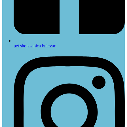
pet.shop.sapica.bulevar