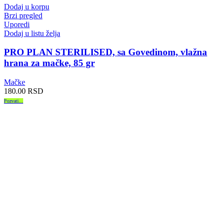
Dodaj u korpu
Brzi pregled
Uporedi
Dodaj u listu želja
PRO PLAN STERILISED, sa Govedinom, vlažna
hrana za mačke, 85 gr
Mačke
180.00
RSD
Pozvati...