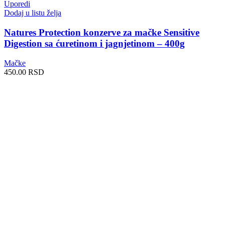
Uporedi
Dodaj u listu želja
Natures Protection konzerve za mačke Sensitive
Digestion sa ćuretinom i jagnjetinom – 400g
Mačke
450.00
RSD