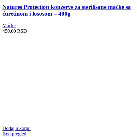
Natures Protection konzerve za sterilisane mačke sa
ćuretinom i lososom – 400g
Mačke
450.00
RSD
Dodaj u korpu
Brzi pregled