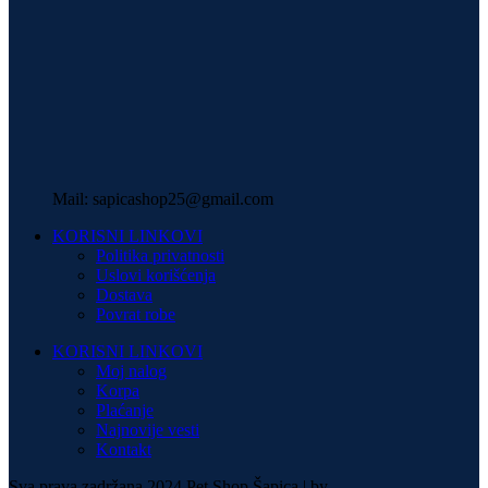
Mail: sapicashop25@gmail.com
KORISNI LINKOVI
Politika privatnosti
Uslovi korišćenja
Dostava
Povrat robe
KORISNI LINKOVI
Moj nalog
Korpa
Plaćanje
Najnovije vesti
Kontakt
Sva prava zadržana 2024 Pet Shop Šapica | by