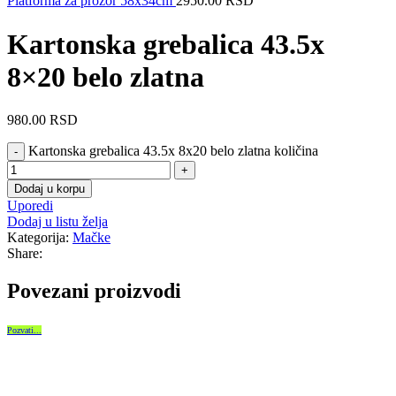
Platforma za prozor 58x34cm
2950.00
RSD
Kartonska grebalica 43.5x
8×20 belo zlatna
980.00
RSD
Kartonska grebalica 43.5x 8x20 belo zlatna količina
Dodaj u korpu
Uporedi
Dodaj u listu želja
Kategorija:
Mačke
Share:
Povezani proizvodi
Pozvati...