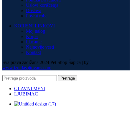
Uslovi korišćenja
Dostava
Povrat robe
KORISNI LINKOVI
Moj nalog
Korpa
Plaćanje
Najnovije vesti
Kontakt
Sva prava zadržana 2024 Pet Shop Šapica | by
www.izradasajtovans.com
Pretraga
GLAVNI MENI
LJUBIMAC