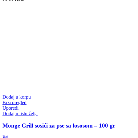
Dodaj u korpu
Brzi pregled
Uporedi
Dodaj u listu želja
Monge Grill sosići za pse sa lososom – 100 gr
Psi