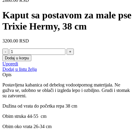
2880.00
RSD
Kaput sa postavom za male pse
Trixie Hermy, 38 cm
3200.00
RSD
Kaput
sa
Dodaj u korpu
postavom
Uporedi
za
Dodaj u listu želja
male
Opis
pse
Trixie
Postavljena kabanica od debelog vodootpornog materijala. Ne
Hermy,
gužva se, udobno se oblači i izgleda lepo i ozbiljno. Grudi i stomak
38
su zatvoreni.
cm
količina
Dužina od vrata do početka repa 38 cm
Obim struka 44-55 cm
Obim oko vrata 26-34 cm