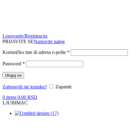
Logovanje/Registracija
PRIJAVITE SE
Napravite nalog
Obavezno
Korisničko ime ili adresa e-pošte
*
Obavezno
Password
*
Uloguj se
Zaboravili ste lozinku?
Zapamti
0
items
0.00
RSD
LJUBIMAC