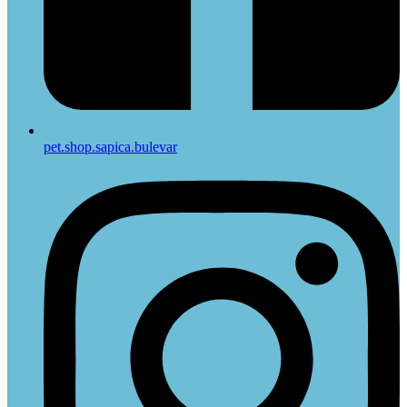
pet.shop.sapica.bulevar