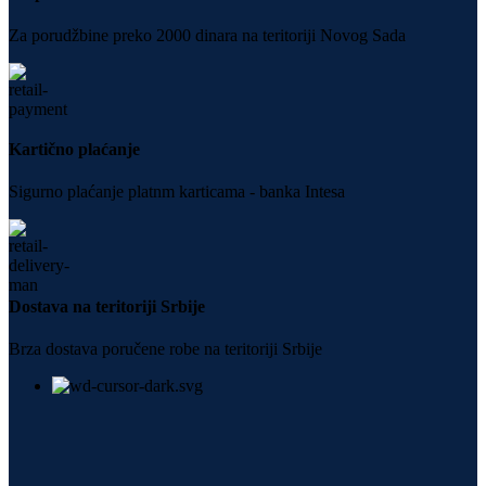
Za porudžbine preko 2000 dinara na teritoriji Novog Sada
Kartično plaćanje
Sigurno plaćanje platnm karticama - banka Intesa
Dostava na teritoriji Srbije
Brza dostava poručene robe na teritoriji Srbije