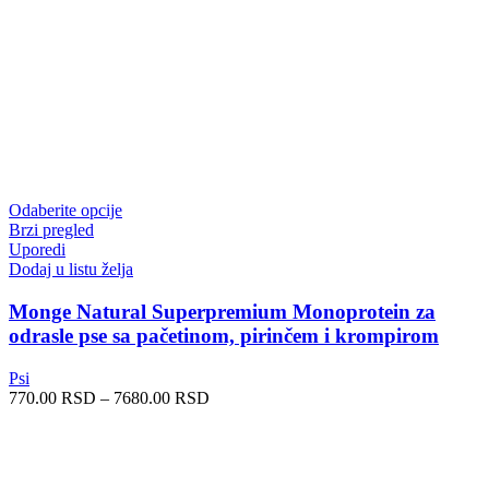
Ovaj
Odaberite opcije
proizvod
Brzi pregled
ima
Uporedi
više
Dodaj u listu želja
varijanti.
Opcije
Monge Natural Superpremium Monoprotein za
mogu
odrasle pse sa pačetinom, pirinčem i krompirom
biti
izabrane
Psi
na
Raspon
770.00
RSD
–
7680.00
RSD
stranici
cena:
proizvoda.
od
770.00 RSD
do