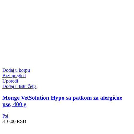
7680.00 RSD
Dodaj u korpu
Brzi pregled
Uporedi
Dodaj u listu želja
Monge VetSolution Hypo sa patkom za alergične
pse, 400 g
Psi
310.00
RSD