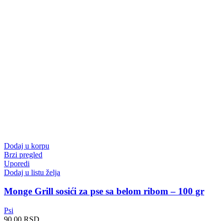
Dodaj u korpu
Brzi pregled
Uporedi
Dodaj u listu želja
Monge Grill sosići za pse sa belom ribom – 100 gr
Psi
90.00
RSD