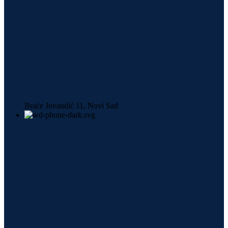
Braće Jovandić 11, Novi Sad