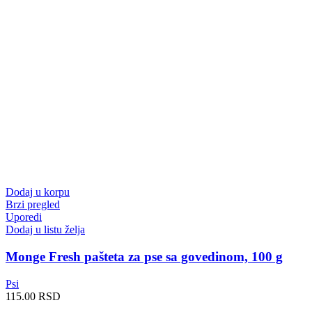
Dodaj u korpu
Brzi pregled
Uporedi
Dodaj u listu želja
Monge Fresh pašteta za pse sa govedinom, 100 g
Psi
115.00
RSD