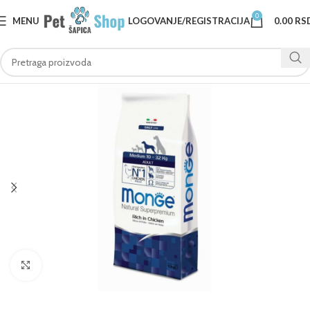
0
MENU
LOGOVANJE/REGISTRACIJA
0.00
RS
Klknite da uvećate