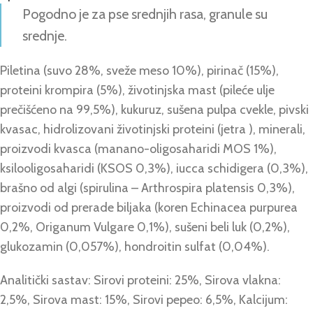
Pogodno je za pse srednjih rasa, granule su
srednje.
Piletina (suvo 28%, sveže meso 10%), pirinač (15%),
proteini krompira (5%), životinjska mast (pileće ulje
prečišćeno na 99,5%), kukuruz, sušena pulpa cvekle, pivski
kvasac, hidrolizovani životinjski proteini (jetra ), minerali,
proizvodi kvasca (manano-oligosaharidi MOS 1%),
ksilooligosaharidi (KSOS 0,3%), iucca schidigera (0,3%),
brašno od algi (spirulina – Arthrospira platensis 0,3%),
proizvodi od prerade biljaka (koren Echinacea purpurea
0,2%, Origanum Vulgare 0,1%), sušeni beli luk (0,2%),
glukozamin (0,057%), hondroitin sulfat (0,04%).
Analitički sastav: Sirovi proteini: 25%, Sirova vlakna:
2,5%, Sirova mast: 15%, Sirovi pepeo: 6,5%, Kalcijum: