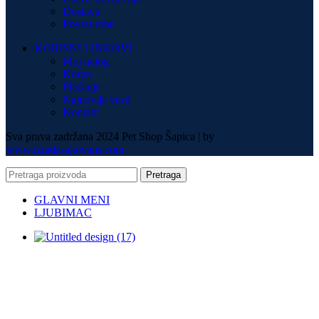
Dostava
Povrat robe
KORISNI LINKOVI
Moj nalog
Korpa
Plaćanje
Najnovije vesti
Kontakt
Sva prava zadržana 2024 Pet Shop Šapica | by
www.izradasajtovans.com
Pretraga
GLAVNI MENI
LJUBIMAC