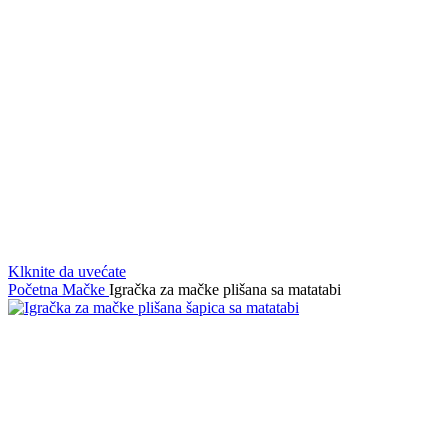
Klknite da uvećate
Početna
Mačke
Igračka za mačke plišana sa matatabi