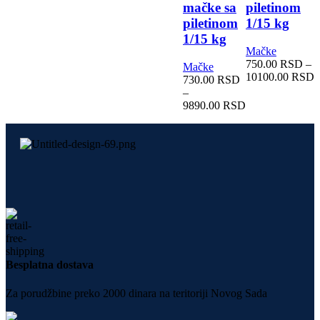
mačke sa
piletinom
piletinom
1/15 kg
1/15 kg
Mačke
750.00
RSD
–
Mačke
10100.00
RSD
730.00
RSD
–
9890.00
RSD
Besplatna dostava
Za porudžbine preko 2000 dinara na teritoriji Novog Sada