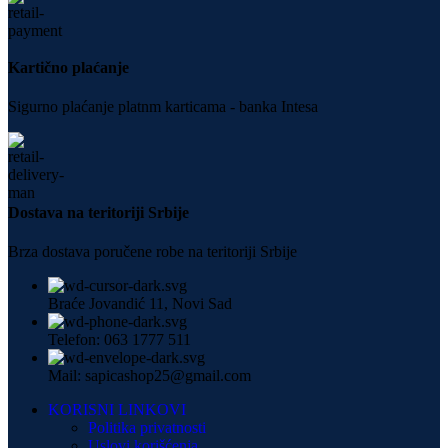
Kartično plaćanje
Sigurno plaćanje platnm karticama - banka Intesa
Dostava na teritoriji Srbije
Brza dostava poručene robe na teritoriji Srbije
Braće Jovandić 11, Novi Sad
Telefon: 063 1777 511
Mail: sapicashop25@gmail.com
KORISNI LINKOVI
Politika privatnosti
Uslovi korišćenja