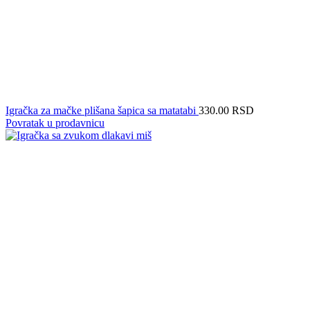
Igračka za mačke plišana šapica sa matatabi
330.00
RSD
Povratak u prodavnicu