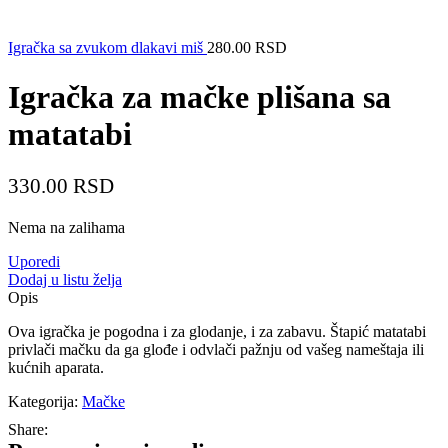
Igračka sa zvukom dlakavi miš
280.00
RSD
Igračka za mačke plišana sa
matatabi
330.00
RSD
Nema na zalihama
Uporedi
Dodaj u listu želja
Opis
Ova igračka je pogodna i za glodanje, i za zabavu. Štapić matatabi
privlači mačku da ga glođe i odvlači pažnju od vašeg nameštaja ili
kućnih aparata.
Kategorija:
Mačke
Share: