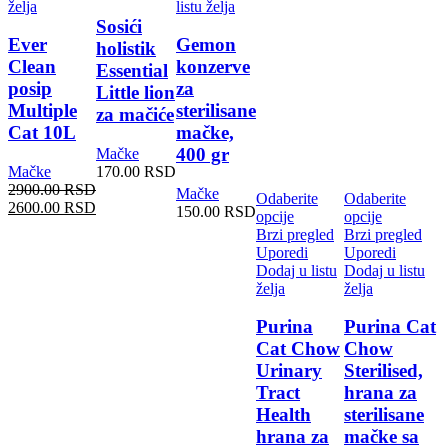
želja
listu želja
Sosići
Ever
Gemon
holistik
Clean
konzerve
Essential
posip
za
Little lion
Multiple
sterilisane
za mačiće
Cat 10L
mačke,
400 gr
Mačke
Mačke
170.00
RSD
1
2900.00
RSD
Mačke
Odaberite
Odaberite
2600.00
RSD
150.00
RSD
opcije
opcije
Brzi pregled
Brzi pregled
Uporedi
Uporedi
Dodaj u listu
Dodaj u listu
želja
želja
Purina
Purina Cat
Cat Chow
Chow
Urinary
Sterilised,
Tract
hrana za
Health
sterilisane
hrana za
mačke sa