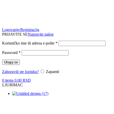
Logovanje/Registracija
PRIJAVITE SE
Napravite nalog
Korisničko ime ili adresa e-pošte
*
Password
*
Uloguj se
Zaboravili ste lozinku?
Zapamti
0
items
0.00
RSD
LJUBIMAC