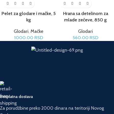
Pelet za glodare i mačke, 5
Hrana sa detelinom za
kg
mlade zečeve, 850 g
Glodari
,
Mačke
Glodari
1000.00
RSD
560.00
RSD
Besplatna dostava
Za porudžbine preko 2000 dinara na teritoriji Novog