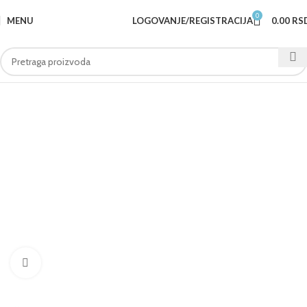
0
MENU
LOGOVANJE/REGISTRACIJA
0.00
RS
Klknite da uvećate