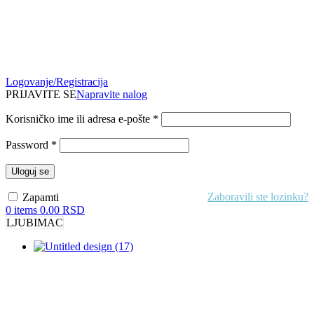
Logovanje/Registracija
PRIJAVITE SE
Napravite nalog
Obavezno
Korisničko ime ili adresa e-pošte
*
Obavezno
Password
*
Uloguj se
Zaboravili ste lozinku?
Zapamti
0
items
0.00
RSD
LJUBIMAC