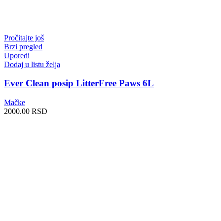
Pročitajte još
Brzi pregled
Uporedi
Dodaj u listu želja
Ever Clean posip LitterFree Paws 6L
Mačke
2000.00
RSD