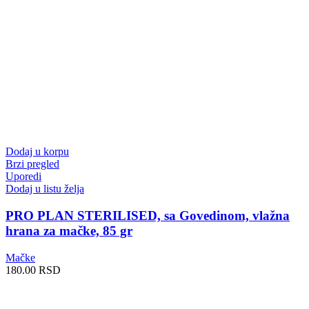
Dodaj u korpu
Brzi pregled
Uporedi
Dodaj u listu želja
PRO PLAN STERILISED, sa Govedinom, vlažna
hrana za mačke, 85 gr
Mačke
180.00
RSD