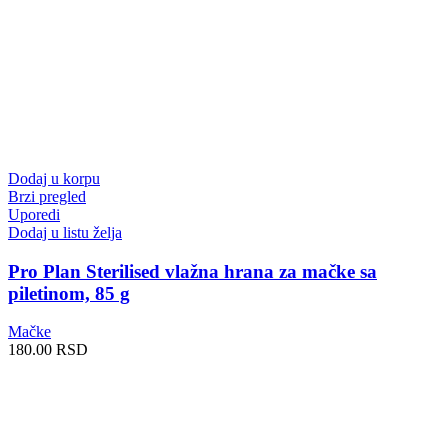
Dodaj u korpu
Brzi pregled
Uporedi
Dodaj u listu želja
Pro Plan Sterilised vlažna hrana za mačke sa
piletinom, 85 g
Mačke
180.00
RSD