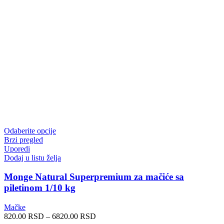
Ovaj
Odaberite opcije
proizvod
Brzi pregled
ima
Uporedi
više
Dodaj u listu želja
varijanti.
Opcije
Monge Natural Superpremium za mačiće sa
mogu
piletinom 1/10 kg
biti
izabrane
Mačke
na
Raspon
820.00
RSD
–
6820.00
RSD
stranici