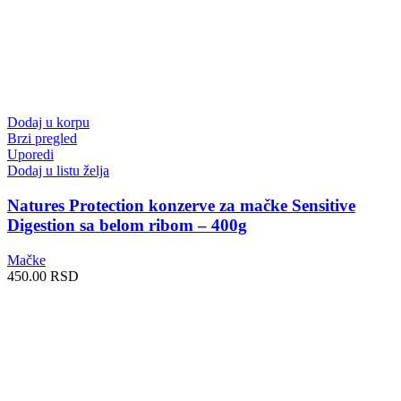
Dodaj u korpu
Brzi pregled
Uporedi
Dodaj u listu želja
Natures Protection konzerve za mačke Sensitive
Digestion sa belom ribom – 400g
Mačke
450.00
RSD