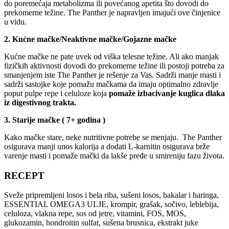
do poremećaja metabolizma ili povećanog apetita što dovodi do
prekomerne težine. The Panther je napravljen imajući ove činjenice
u vidu.
2. Kućne mačke/Neaktivne mačke/Gojazne mačke
Kućne mačke ne pate uvek od viška telesne težine. Ali ako manjak
fizičkih aktivnosti dovodi do prekomerne težine ili postoji potreba za
smanjenjem iste The Panther je rešenje za Vas. Sadrži manje masti i
sadrži sastojke koje pomažu mačkama da imaju optimalno zdravlje
poput pulpe repe i celuloze koja
pomaže izbacivanje kuglica dlaka
iz digestivnog trakta.
3. Starije mačke ( 7+ godina )
Kako mačke stare, neke nutritivne potrebe se menjaju. The Panther
osigurava manji unos kalorija a dodati L-karnitin osigurava brže
varenje masti i pomaže mački da lakše pređe u smireniju fazu života.
RECEPT
Sveže pripremljeni losos i bela riba, sušeni losos, bakalar i haringa,
ESSENTIAL OMEGA3 ULJE, krompir, grašak, sočivo, leblebija,
celuloza, vlakna repe, sos od jetre, vitamini, FOS, MOS,
glukozamin, hondroitin sulfat, sušena brusnica, ekstrakt juke