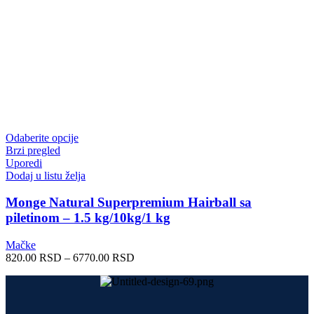
Ovaj
Odaberite opcije
proizvod
Brzi pregled
ima
Uporedi
više
Dodaj u listu želja
varijanti.
Opcije
Monge Natural Superpremium Hairball sa
mogu
piletinom – 1.5 kg/10kg/1 kg
biti
izabrane
Mačke
na
Raspon
820.00
RSD
–
6770.00
RSD
stranici
cena:
proizvoda.
od
820.00 RSD
do