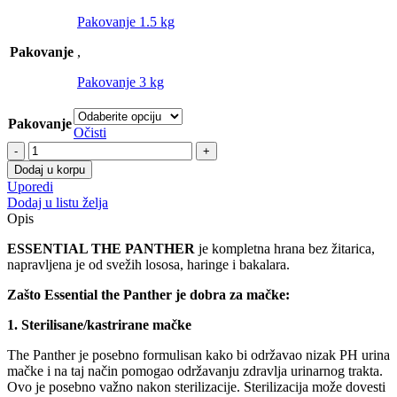
od
Pakovanje 1.5 kg
2480.00 RSD
do
Pakovanje
,
4700.00 RSD
Pakovanje 3 kg
Pakovanje
Očisti
Essential
The
Dodaj u korpu
Panther
Uporedi
holistik
Dodaj u listu želja
hrana
Opis
bez
žitarica
ESSENTIAL THE PANTHER
je kompletna hrana bez žitarica,
za
napravljena je od svežih lososa, haringe i bakalara.
sterilisane
mačke
Zašto Essential the Panther je dobra za mačke:
i
senior
1. Sterilisane/kastrirane mačke
mačke,
The Panther je posebno formulisan kako bi održavao nizak PH urina
1,5/3
mačke i na taj način pomogao održavanju zdravlja urinarnog trakta.
kg
Ovo je posebno važno nakon sterilizacije. Sterilizacija može dovesti
količina