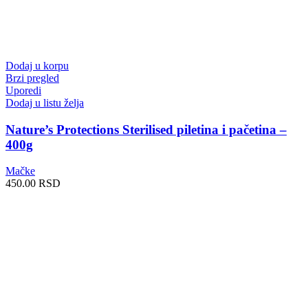
Dodaj u korpu
Brzi pregled
Uporedi
Dodaj u listu želja
Nature’s Protections Sterilised piletina i pačetina –
400g
Mačke
450.00
RSD