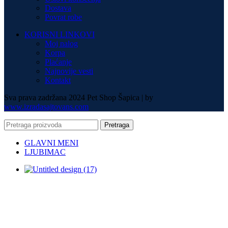
Dostava
Povrat robe
KORISNI LINKOVI
Moj nalog
Korpa
Plaćanje
Najnovije vesti
Kontakt
Sva prava zadržana 2024 Pet Shop Šapica | by
www.izradasajtovans.com
Pretraga
GLAVNI MENI
LJUBIMAC