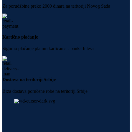
Za porudžbine preko 2000 dinara na teritoriji Novog Sada
Kartično plaćanje
Sigurno plaćanje platnm karticama - banka Intesa
Dostava na teritoriji Srbije
Brza dostava poručene robe na teritoriji Srbije