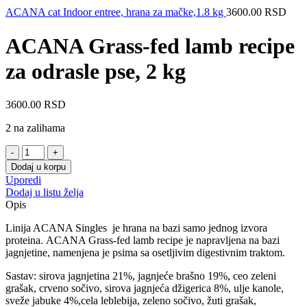
ACANA cat Indoor entree, hrana za mačke,1.8 kg
3600.00
RSD
ACANA Grass-fed lamb recipe
za odrasle pse, 2 kg
3600.00
RSD
2 na zalihama
ACANA
Grass-
Dodaj u korpu
fed
Uporedi
lamb
Dodaj u listu želja
recipe
Opis
za
odrasle
Linija ACANA Singles je hrana na bazi samo jednog izvora
pse,
proteina. ACANA Grass-fed lamb recipe je napravljena na bazi
2
jagnjetine, namenjena je psima sa osetljivim digestivnim traktom.
kg
količina
Sastav: sirova jagnjetina 21%, jagnjeće brašno 19%, ceo zeleni
grašak, crveno sočivo, sirova jagnjeća džigerica 8%, ulje kanole,
sveže jabuke 4%,cela leblebija, zeleno sočivo, žuti grašak,