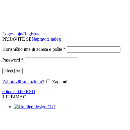
Logovanje/Registracija
PRIJAVITE SE
Napravite nalog
Obavezno
Korisničko ime ili adresa e-pošte
*
Obavezno
Password
*
Uloguj se
Zaboravili ste lozinku?
Zapamti
0
items
0.00
RSD
LJUBIMAC