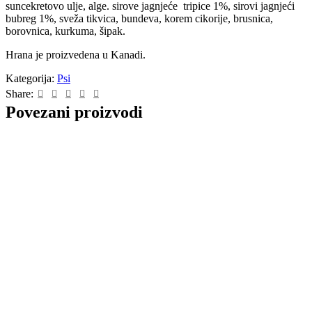
suncekretovo ulje, alge. sirove jagnjeće tripice 1%, sirovi jagnjeći
bubreg 1%, sveža tikvica, bundeva, korem cikorije, brusnica,
borovnica, kurkuma, šipak.
Hrana je proizvedena u Kanadi.
Kategorija:
Psi
Share:
Povezani proizvodi