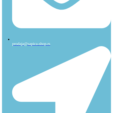
prodaja@sapica-shop.rs