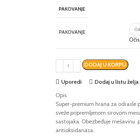
PAKOVANJE
PAKOVANJE
Očis
DODAJ U KORPU
Uporedi
Dodaj u listu želja
Opis
Super-premium hrana za odrasle ps
sveže pripremljenom sirovom mesu
sastojaka. Obezbeđuje mešavinu pri
antioksidanasa.