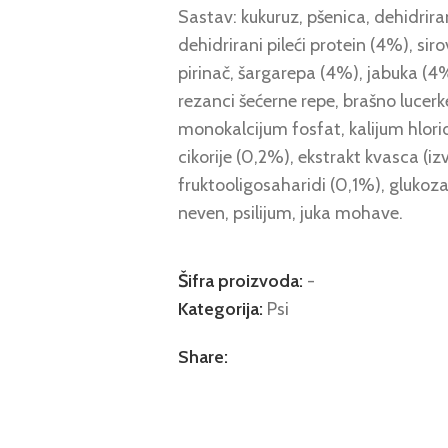
Sastav: kukuruz, pšenica, dehidrira
dehidrirani pileći protein (4%), sir
pirinač, šargarepa (4%), jabuka (4
rezanci šećerne repe, brašno lucerk
monokalcijum fosfat, kalijum hlorid,
cikorije (0,2%), ekstrakt kvasca (
fruktooligosaharidi (0,1%), gluko
neven, psilijum, juka mohave.
Šifra proizvoda:
-
Kategorija:
Psi
Share: