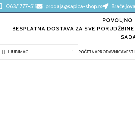
063/1777-511
prodaja@sapica-shop.rs
Braće Jova
POVOLJNO 
BESPLATNA DOSTAVA ZA SVE PORUDŽBINE 
SAD
POČETNA
PRODAVNICA
VESTI
LJUBIMAC