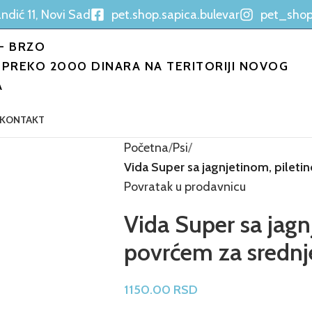
ndić 11, Novi Sad
pet.shop.sapica.bulevar
pet_shop
- BRZO
PREKO 2000 DINARA NA TERITORIJI NOVOG
A
KONTAKT
Početna
Psi
Vida Super sa jagnjetinom, piletin
Povratak u prodavnicu
Vida Super sa jagn
povrćem za srednje
1150.00
RSD