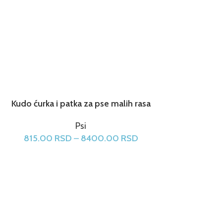
Kudo ćurka i patka za pse malih rasa
Psi
815.00
RSD
–
8400.00
RSD