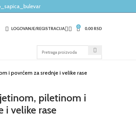
_sapica_bulevar
0
LOGOVANJE/REGISTRACIJA
0.00
RSD
om i povrćem za srednje i velike rase
jetinom, piletinom i
 i velike rase