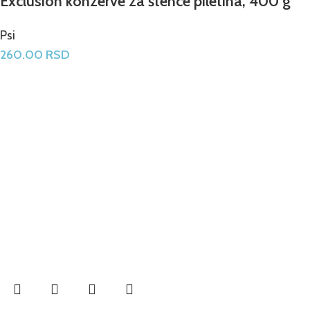
Exclusion konzerve za štence piletina, 400 g
Psi
260.00
RSD