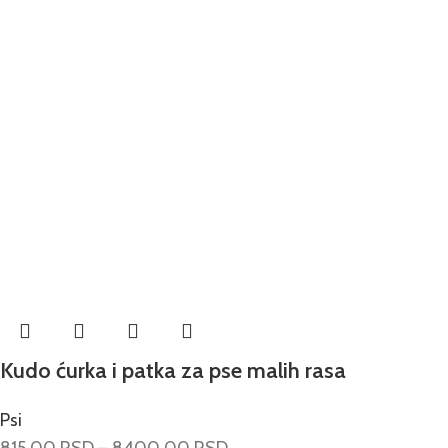
Kudo ćurka i patka za pse malih rasa
Psi
815.00
RSD
–
8400.00
RSD