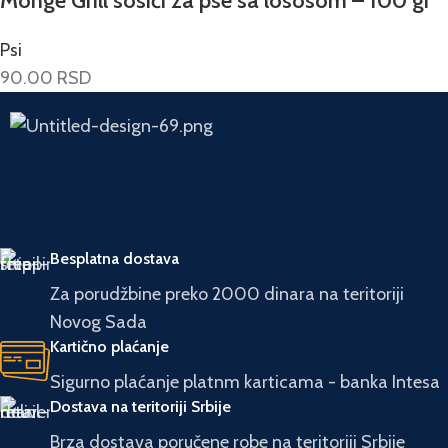
Monge Grill sosići za pse sa lososom – 100 gr
Psi
90.00
RSD
Besplatna dostava
Za porudžbine preko 2000 dinara na teritoriji
Novog Sada
Kartično plaćanje
Sigurno plaćanje platnm karticama - banka Intesa
Dostava na teritoriji Srbije
Brza dostava poručene robe na teritoriji Srbije