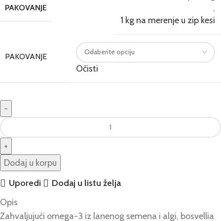
,
PAKOVANJE
1 kg na merenje u zip kesi
PAKOVANJE
Očisti
Dodaj u korpu
Uporedi
Dodaj u listu želja
Opis
Zahvaljujući omega-3 iz lanenog semena i algi, bosvellia