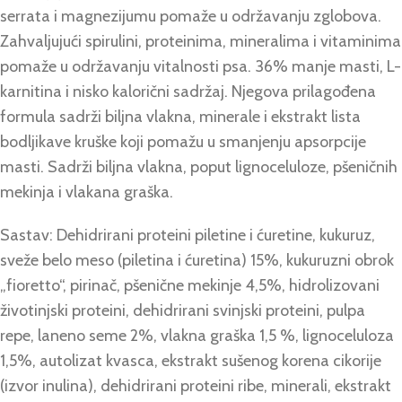
serrata i magnezijumu pomaže u održavanju zglobova.
Zahvaljujući spirulini, proteinima, mineralima i vitaminima
pomaže u održavanju vitalnosti psa. 36% manje masti, L-
karnitina i nisko kalorični sadržaj. Njegova prilagođena
formula sadrži biljna vlakna, minerale i ekstrakt lista
bodljikave kruške koji pomažu u smanjenju apsorpcije
masti. Sadrži biljna vlakna, poput lignoceluloze, pšeničnih
mekinja i vlakana graška.
Sastav: Dehidrirani proteini piletine i ćuretine, kukuruz,
sveže belo meso (piletina i ćuretina) 15%, kukuruzni obrok
„fioretto“, pirinač, pšenične mekinje 4,5%, hidrolizovani
životinjski proteini, dehidrirani svinjski proteini, pulpa
repe, laneno seme 2%, vlakna graška 1,5 %, lignoceluloza
1,5%, autolizat kvasca, ekstrakt sušenog korena cikorije
(izvor inulina), dehidrirani proteini ribe, minerali, ekstrakt