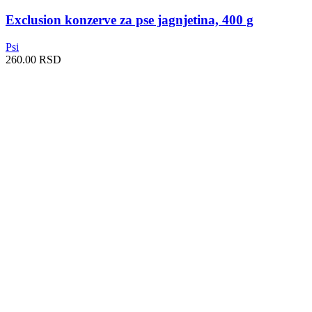
Exclusion konzerve za pse jagnjetina, 400 g
Psi
260.00
RSD