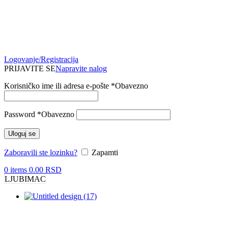
Logovanje/Registracija
PRIJAVITE SE
Napravite nalog
Korisničko ime ili adresa e-pošte
*
Obavezno
Password
*
Obavezno
Uloguj se
Zaboravili ste lozinku?
Zapamti
0
items
0.00
RSD
LJUBIMAC