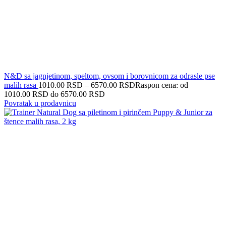
N&D sa jagnjetinom, speltom, ovsom i borovnicom za odrasle pse
malih rasa
1010.00
RSD
–
6570.00
RSD
Raspon cena: od
1010.00 RSD do 6570.00 RSD
Povratak u prodavnicu