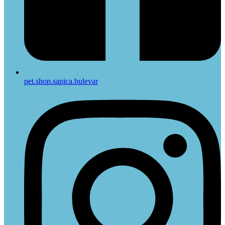
pet.shop.sapica.bulevar