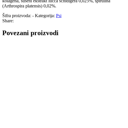
kolagena, sušeni ekstrakt Iucca schidigera 0,025%, spirulina
(Arthrospira platensis) 0,02%.
Šifra proizvoda:
-
Kategorija:
Psi
Share:
Povezani proizvodi