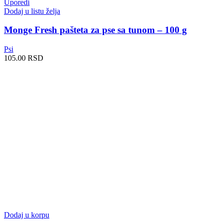
Uporedi
Dodaj u listu želja
Monge Fresh pašteta za pse sa tunom – 100 g
Psi
105.00
RSD
Dodaj u korpu