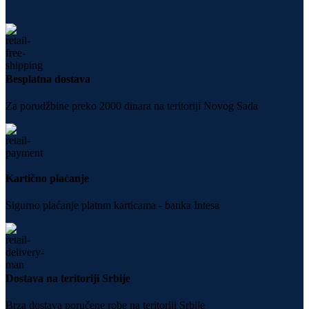
Besplatna dostava
Za porudžbine preko 2000 dinara na teritoriji Novog Sada
Kartično plaćanje
Sigurno plaćanje platnm karticama - banka Intesa
Dostava na teritoriji Srbije
Brza dostava poručene robe na teritoriji Srbije