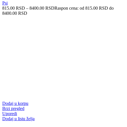
Psi
815.00
RSD
–
8400.00
RSD
Raspon cena: od 815.00 RSD do
8400.00 RSD
Dodaj u korpu
Brzi pregled
Uporedi
Dodaj u listu želja