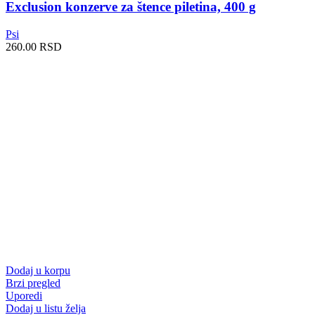
Exclusion konzerve za štence piletina, 400 g
Psi
260.00
RSD
Dodaj u korpu
Brzi pregled
Uporedi
Dodaj u listu želja