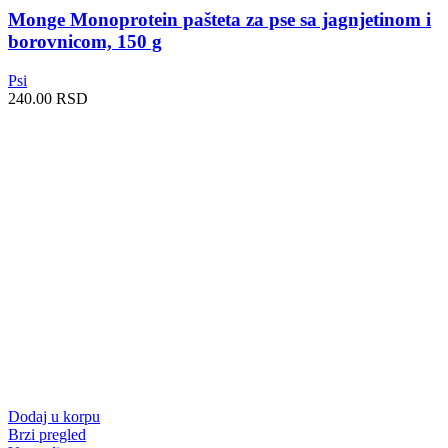
Monge Monoprotein pašteta za pse sa jagnjetinom i
borovnicom, 150 g
Psi
240.00
RSD
Dodaj u korpu
Brzi pregled