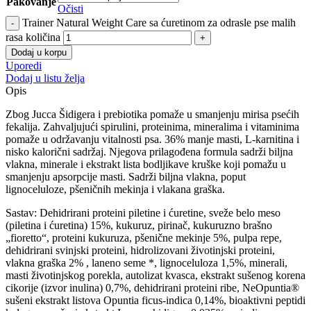
Pakovanje
Očisti
Trainer Natural Weight Care sa ćuretinom za odrasle pse malih
rasa količina
Dodaj u korpu
Uporedi
Dodaj u listu želja
Opis
Zbog Jucca Šidigera i prebiotika pomaže u smanjenju mirisa psećih
fekalija. Zahvaljujući spirulini, proteinima, mineralima i vitaminima
pomaže u održavanju vitalnosti psa. 36% manje masti, L-karnitina i
nisko kalorični sadržaj. Njegova prilagođena formula sadrži biljna
vlakna, minerale i ekstrakt lista bodljikave kruške koji pomažu u
smanjenju apsorpcije masti. Sadrži biljna vlakna, poput
lignoceluloze, pšeničnih mekinja i vlakana graška.
Sastav: Dehidrirani proteini piletine i ćuretine, sveže belo meso
(piletina i ćuretina) 15%, kukuruz, pirinač, kukuruzno brašno
„fioretto“, proteini kukuruza, pšenične mekinje 5%, pulpa repe,
dehidrirani svinjski proteini, hidrolizovani životinjski proteini,
vlakna graška 2% , laneno seme *, lignoceluloza 1,5%, minerali,
masti životinjskog porekla, autolizat kvasca, ekstrakt sušenog korena
cikorije (izvor inulina) 0,7%, dehidrirani proteini ribe, NeOpuntia®
sušeni ekstrakt listova Opuntia ficus-indica 0,14%, bioaktivni peptidi