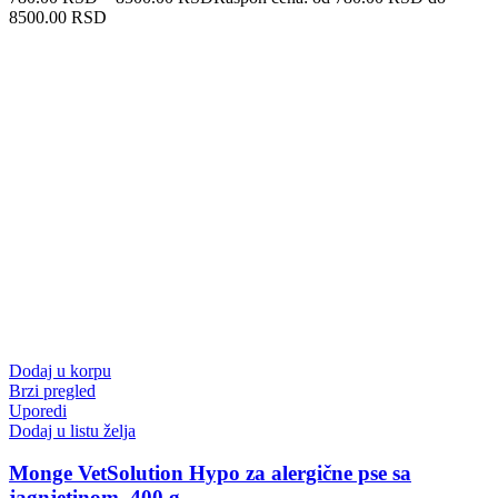
8500.00 RSD
Dodaj u korpu
Brzi pregled
Uporedi
Dodaj u listu želja
Monge VetSolution Hypo za alergične pse sa
jagnjetinom, 400 g