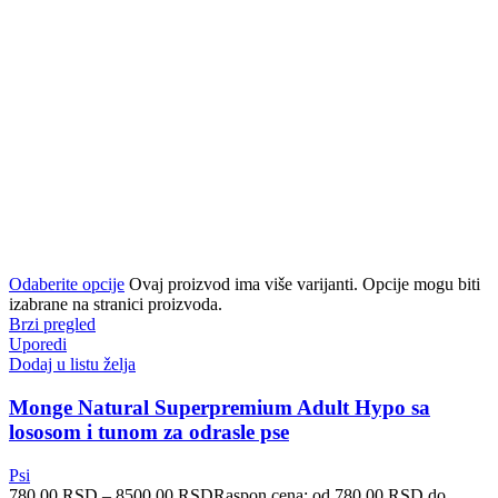
Odaberite opcije
Ovaj proizvod ima više varijanti. Opcije mogu biti
izabrane na stranici proizvoda.
Brzi pregled
Uporedi
Dodaj u listu želja
Monge Natural Superpremium Adult Hypo sa
lososom i tunom za odrasle pse
Psi
780.00
RSD
–
8500.00
RSD
Raspon cena: od 780.00 RSD do