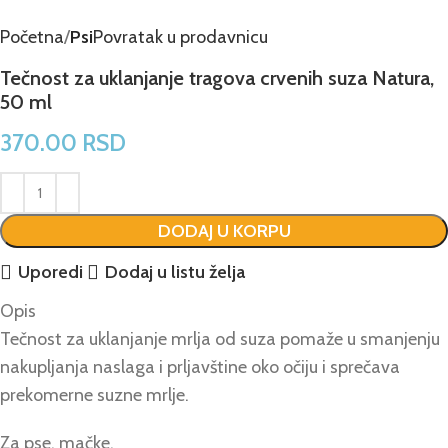
Početna
Psi
Povratak u prodavnicu
Tečnost za uklanjanje tragova crvenih suza Natura,
50 ml
370.00
RSD
DODAJ U KORPU
Uporedi
Dodaj u listu želja
Opis
Tečnost za uklanjanje mrlja od suza pomaže u smanjenju
nakupljanja naslaga i prljavštine oko očiju i sprečava
prekomerne suzne mrlje.
Za pse, mačke.