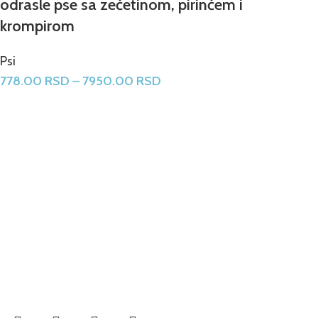
odrasle pse sa zečetinom, pirinčem i
krompirom
Psi
778.00
RSD
–
7950.00
RSD