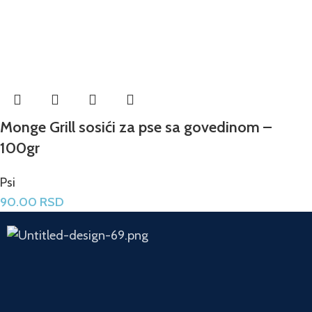
Monge Grill sosići za pse sa govedinom –
100gr
Psi
90.00
RSD