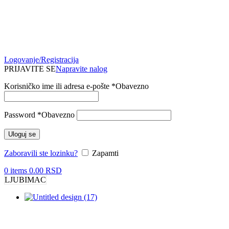
Logovanje/Registracija
PRIJAVITE SE
Napravite nalog
Korisničko ime ili adresa e-pošte
*
Obavezno
Password
*
Obavezno
Uloguj se
Zaboravili ste lozinku?
Zapamti
0
items
0.00
RSD
LJUBIMAC