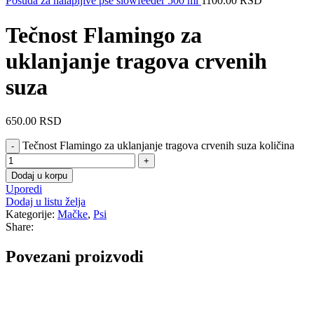
Posuda za halapljive pse slowfeeder 500 ml
1100.00
RSD
Tečnost Flamingo za
uklanjanje tragova crvenih
suza
650.00
RSD
Tečnost Flamingo za uklanjanje tragova crvenih suza količina
Dodaj u korpu
Uporedi
Dodaj u listu želja
Kategorije:
Mačke
,
Psi
Share:
Povezani proizvodi