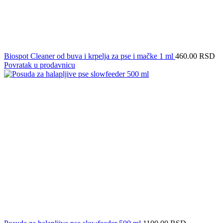
Biospot Cleaner od buva i krpelja za pse i mačke 1 ml
460.00
RSD
Povratak u prodavnicu