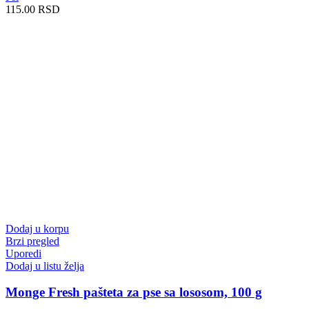
115.00
RSD
Dodaj u korpu
Brzi pregled
Uporedi
Dodaj u listu želja
Monge Fresh pašteta za pse sa lososom, 100 g