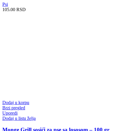
Psi
105.00
RSD
Dodaj u korpu
Brzi pregled
Uporedi
Dodaj u listu želja
Monge Grill sosići za pse sa lososom – 100 gr