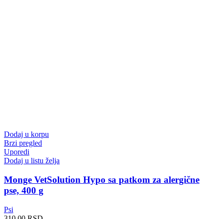
Dodaj u korpu
Brzi pregled
Uporedi
Dodaj u listu želja
Monge VetSolution Hypo sa patkom za alergične
pse, 400 g
Psi
310.00
RSD