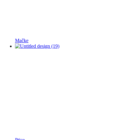
Mačke
Ptice