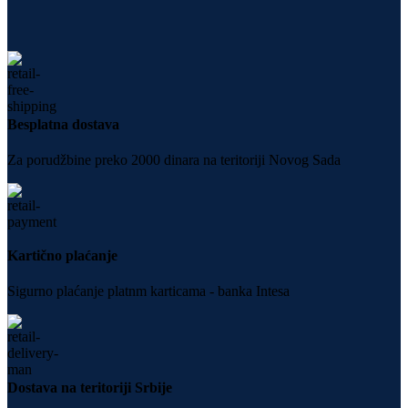
Besplatna dostava
Za porudžbine preko 2000 dinara na teritoriji Novog Sada
Kartično plaćanje
Sigurno plaćanje platnm karticama - banka Intesa
Dostava na teritoriji Srbije