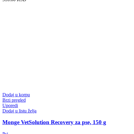
Dodaj u korpu
Brzi pregled
Uporedi
Dodaj u listu želja
Monge VetSolution Recovery za pse, 150 g
Psi