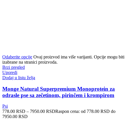
Odaberite opcije
Ovaj proizvod ima više varijanti. Opcije mogu biti
izabrane na stranici proizvoda.
Brzi pregled
Uporedi
Dodaj u listu želja
Monge Natural Superpremium Monoprotein za
odrasle pse sa zečetinom, pirinčem i krompirom
Psi
778.00
RSD
–
7950.00
RSD
Raspon cena: od 778.00 RSD do
7950.00 RSD