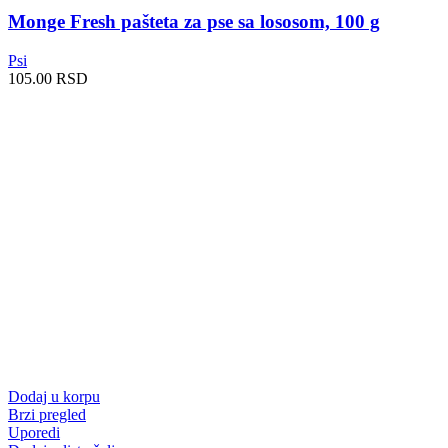
Monge Fresh pašteta za pse sa lososom, 100 g
Psi
105.00
RSD
Dodaj u korpu
Brzi pregled
Uporedi