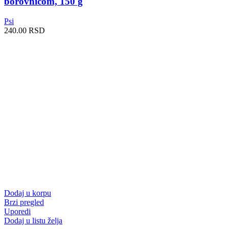
borovnicom, 150 g
Psi
240.00
RSD
Dodaj u korpu
Brzi pregled
Uporedi
Dodaj u listu želja