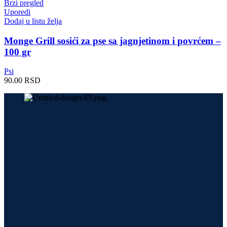
Brzi pregled
Uporedi
Dodaj u listu želja
Monge Grill sosići za pse sa jagnjetinom i povrćem –
100 gr
Psi
90.00
RSD