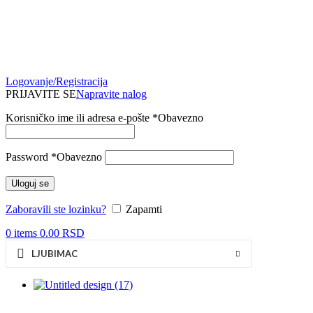
Logovanje/Registracija
PRIJAVITE SE
Napravite nalog
Korisničko ime ili adresa e-pošte
*
Obavezno
Password
*
Obavezno
Uloguj se
Zaboravili ste lozinku?
Zapamti
0
items
0.00
RSD
LJUBIMAC