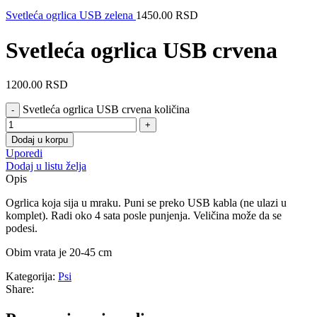
Svetleća ogrlica USB zelena
1450.00
RSD
Svetleća ogrlica USB crvena
1200.00
RSD
Svetleća ogrlica USB crvena količina
Dodaj u korpu
Uporedi
Dodaj u listu želja
Opis
Ogrlica koja sija u mraku. Puni se preko USB kabla (ne ulazi u
komplet). Radi oko 4 sata posle punjenja. Veličina može da se
podesi.
Obim vrata je 20-45 cm
Kategorija:
Psi
Share: