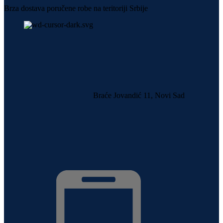
Brza dostava poručene robe na teritoriji Srbije
Braće Jovandić 11, Novi Sad