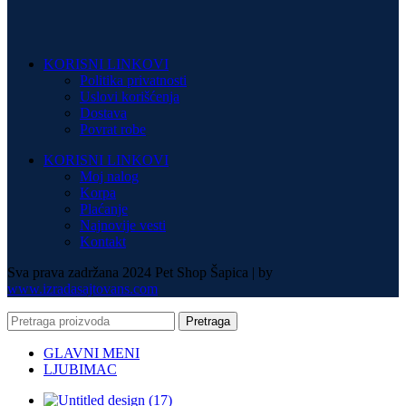
KORISNI LINKOVI
Politika privatnosti
Uslovi korišćenja
Dostava
Povrat robe
KORISNI LINKOVI
Moj nalog
Korpa
Plaćanje
Najnovije vesti
Kontakt
Sva prava zadržana 2024 Pet Shop Šapica | by
www.izradasajtovans.com
Pretraga
GLAVNI MENI
LJUBIMAC