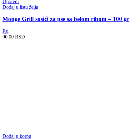
Uporedi
Dodaj u listu želja
Monge Grill sosići za pse sa belom ribom – 100 gr
Psi
90.00
RSD
Dodaj u korpu