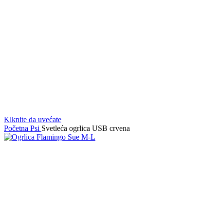
Klknite da uvećate
Početna
Psi
Svetleća ogrlica USB crvena