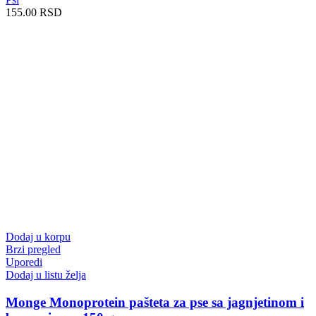
155.00
RSD
Dodaj u korpu
Brzi pregled
Uporedi
Dodaj u listu želja
Monge Monoprotein pašteta za pse sa jagnjetinom i