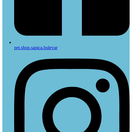
pet.shop.sapica.bulevar