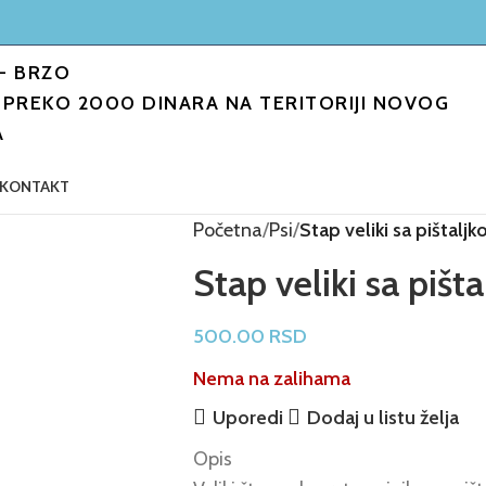
- BRZO
PREKO 2000 DINARA NA TERITORIJI NOVOG
A
KONTAKT
Početna
Psi
Stap veliki sa pištalj
Stap veliki sa pišt
500.00
RSD
Nema na zalihama
Uporedi
Dodaj u listu želja
Opis