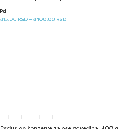
Psi
815.00
RSD
–
8400.00
RSD
Exclusion konzerve za pse govedina, 400 g