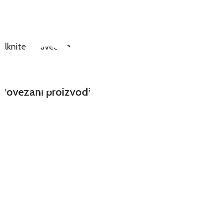
Klknite da uvećate
Povezani proizvodi
et_shop_sapica_bulevar