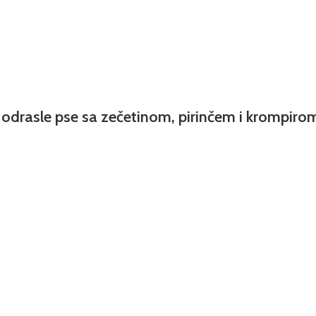
drasle pse sa zečetinom, pirinčem i krompiro