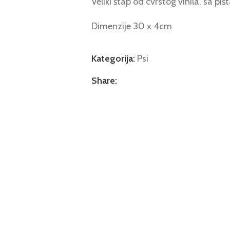
Veliki štap od cvrstog vinila, sa piš
Dimenzije 30 x 4cm
Kategorija:
Psi
Share: