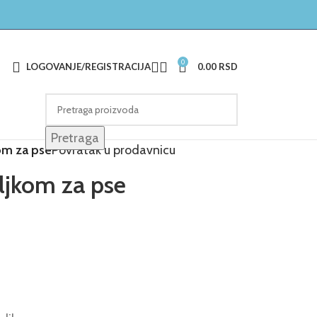
0
LOGOVANJE/REGISTRACIJA
0.00
RSD
Pretraga
kom za pse
Povratak u prodavnicu
aljkom za pse