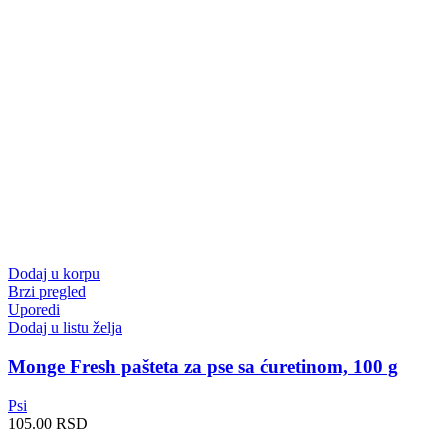
Dodaj u korpu
Brzi pregled
Uporedi
Dodaj u listu želja
Monge Fresh pašteta za pse sa ćuretinom, 100 g
Psi
105.00
RSD