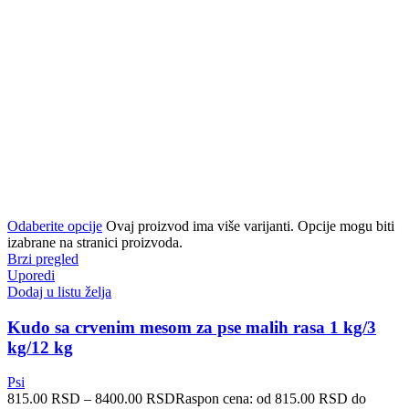
Odaberite opcije
Ovaj proizvod ima više varijanti. Opcije mogu biti
izabrane na stranici proizvoda.
Brzi pregled
Uporedi
Dodaj u listu želja
Kudo sa crvenim mesom za pse malih rasa 1 kg/3
kg/12 kg
Psi
815.00
RSD
–
8400.00
RSD
Raspon cena: od 815.00 RSD do