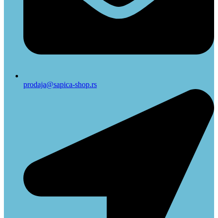
prodaja@sapica-shop.rs