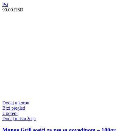
Psi
90.00
RSD
Dodaj u korpu
Brzi pregled
Uporedi
Dodaj u listu želja
Monge Grill sosići za pse sa govedinom – 100gr