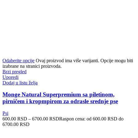
Odaberite opcije
Ovaj proizvod ima više varijanti. Opcije mogu biti
izabrane na stranici proizvoda.
Brzi pregled
Uporedi
Dodaj u listu želja
Monge Natural Superpremium sa piletinom,
pirničem i kropmpirom za odrasle srednje pse
Psi
600.00
RSD
–
6700.00
RSD
Raspon cena: od 600.00 RSD do
6700.00 RSD