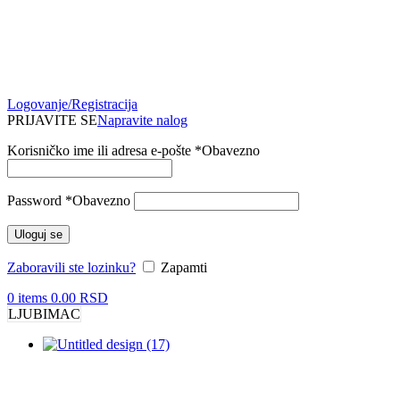
Logovanje/Registracija
PRIJAVITE SE
Napravite nalog
Korisničko ime ili adresa e-pošte
*
Obavezno
Password
*
Obavezno
Uloguj se
Zaboravili ste lozinku?
Zapamti
0
items
0.00
RSD
LJUBIMAC