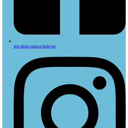
pet.shop.sapica.bulevar