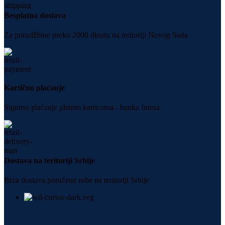
Besplatna dostava
Za porudžbine preko 2000 dinara na teritoriji Novog Sada
Kartično plaćanje
Sigurno plaćanje platnm karticama - banka Intesa
Dostava na teritoriji Srbije
Brza dostava poručene robe na teritoriji Srbije