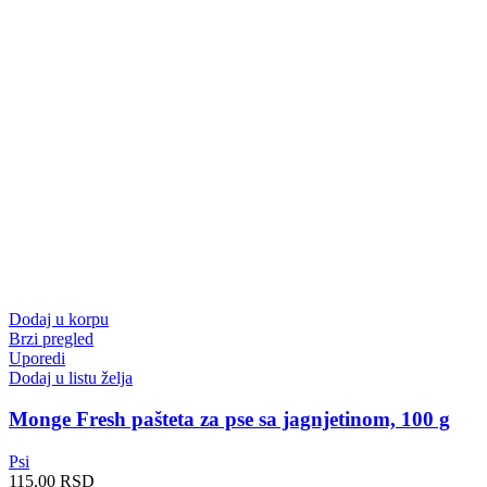
Dodaj u korpu
Brzi pregled
Uporedi
Dodaj u listu želja
Monge Fresh pašteta za pse sa jagnjetinom, 100 g
Psi
115.00
RSD