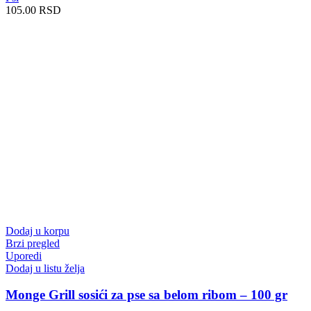
105.00
RSD
Dodaj u korpu
Brzi pregled
Uporedi
Dodaj u listu želja
Monge Grill sosići za pse sa belom ribom – 100 gr