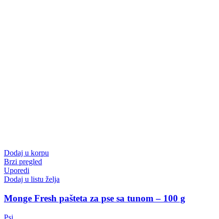
Dodaj u korpu
Brzi pregled
Uporedi
Dodaj u listu želja
Monge Fresh pašteta za pse sa tunom – 100 g
Psi