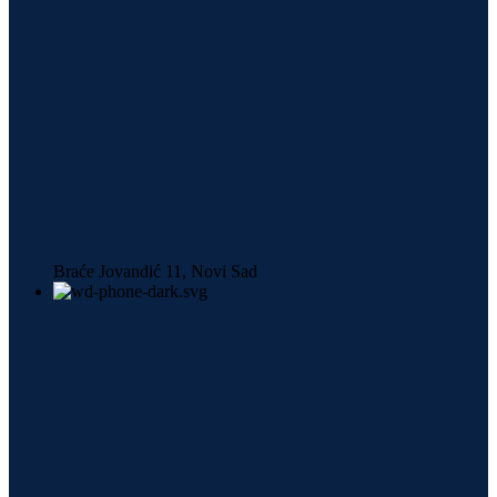
Braće Jovandić 11, Novi Sad