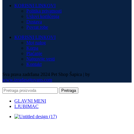
KORISNI LINKOVI
Politika privatnosti
Uslovi korišćenja
Dostava
Povrat robe
KORISNI LINKOVI
Moj nalog
Korpa
Plaćanje
Najnovije vesti
Kontakt
Sva prava zadržana 2024 Pet Shop Šapica | by
www.izradasajtovans.com
Pretraga
GLAVNI MENI
LJUBIMAC