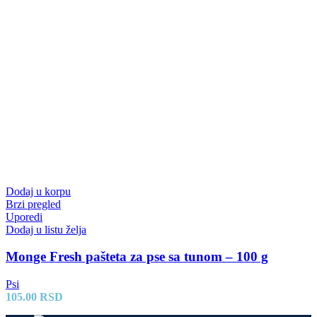
Dodaj u korpu
Brzi pregled
Uporedi
Dodaj u listu želja
Monge Fresh pašteta za pse sa tunom – 100 g
Psi
105.00
RSD