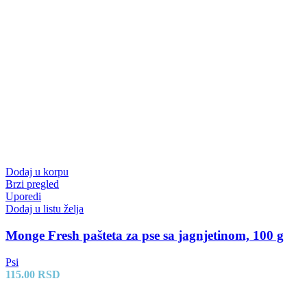
Dodaj u korpu
Brzi pregled
Uporedi
Dodaj u listu želja
Monge Fresh pašteta za pse sa jagnjetinom, 100 g
Psi
115.00
RSD