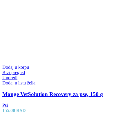
Dodaj u korpu
Brzi pregled
Uporedi
Dodaj u listu želja
Monge VetSolution Recovery za pse, 150 g
Psi
155.00
RSD