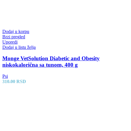
Dodaj u korpu
Brzi pregled
Uporedi
Dodaj u listu želja
Monge VetSolution Diabetic and Obesity
niskokalorična sa tunom, 400 g
Psi
310.00
RSD