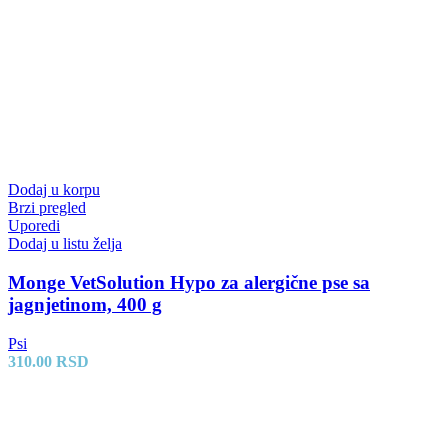
Dodaj u korpu
Brzi pregled
Uporedi
Dodaj u listu želja
Monge VetSolution Hypo za alergične pse sa
jagnjetinom, 400 g
Psi
310.00
RSD