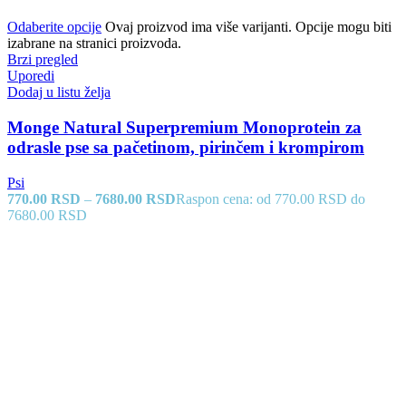
Odaberite opcije
Ovaj proizvod ima više varijanti. Opcije mogu biti
izabrane na stranici proizvoda.
Brzi pregled
Uporedi
Dodaj u listu želja
Monge Natural Superpremium Monoprotein za
odrasle pse sa pačetinom, pirinčem i krompirom
Psi
770.00
RSD
–
7680.00
RSD
Raspon cena: od 770.00 RSD do
7680.00 RSD