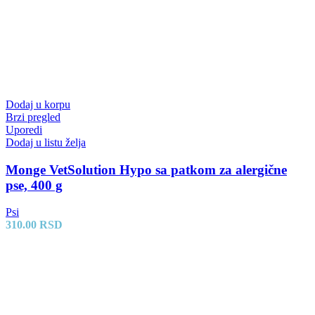
Dodaj u korpu
Brzi pregled
Uporedi
Dodaj u listu želja
Monge VetSolution Hypo sa patkom za alergične
pse, 400 g
Psi
310.00
RSD