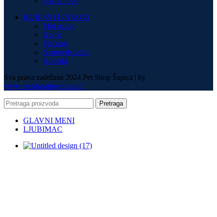
Povrat robe
KORISNI LINKOVI
Moj nalog
Korpa
Plaćanje
Najnovije vesti
Kontakt
Sva prava zadržana 2024 Pet Shop Šapica | by
www.izradasajtovans.com
Pretraga
GLAVNI MENI
LJUBIMAC