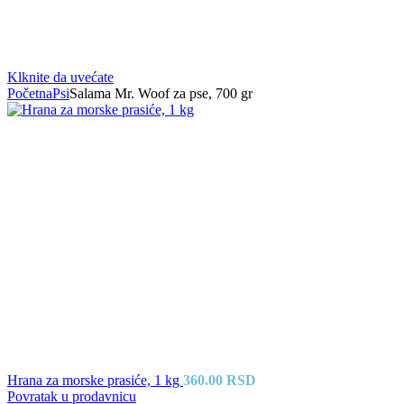
Klknite da uvećate
Početna
Psi
Salama Mr. Woof za pse, 700 gr
Hrana za morske prasiće, 1 kg
360.00
RSD
Povratak u prodavnicu