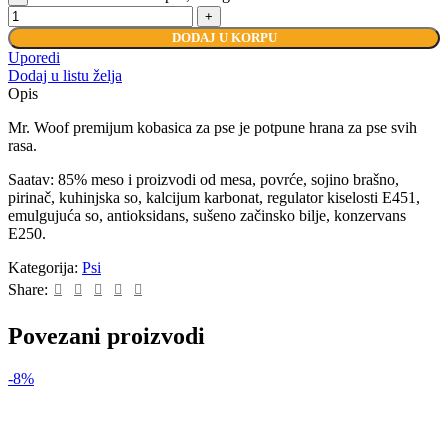
DODAJ U KORPU
Uporedi
Dodaj u listu želja
Opis
Mr. Woof premijum kobasica za pse je potpune hrana za pse svih
rasa.
Saatav: 85% meso i proizvodi od mesa, povrće, sojino brašno,
pirinač, kuhinjska so, kalcijum karbonat, regulator kiselosti E451,
emulgujuća so, antioksidans, sušeno začinsko bilje, konzervans
E250.
Kategorija:
Psi
Share:
Povezani proizvodi
-8%