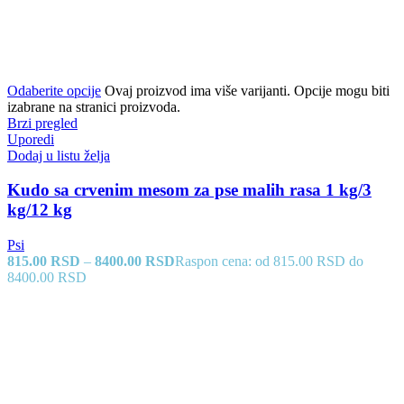
Odaberite opcije
Ovaj proizvod ima više varijanti. Opcije mogu biti
izabrane na stranici proizvoda.
Brzi pregled
Uporedi
Dodaj u listu želja
Kudo sa crvenim mesom za pse malih rasa 1 kg/3
kg/12 kg
Psi
815.00
RSD
–
8400.00
RSD
Raspon cena: od 815.00 RSD do
8400.00 RSD