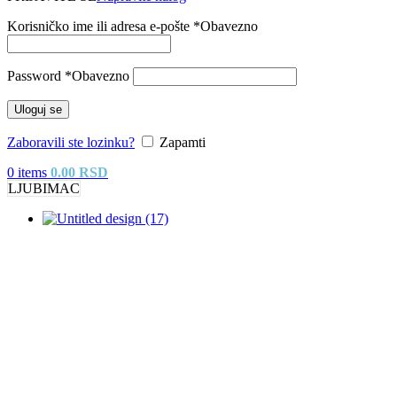
Korisničko ime ili adresa e-pošte
*
Obavezno
Password
*
Obavezno
Uloguj se
Zaboravili ste lozinku?
Zapamti
0
items
0.00
RSD
LJUBIMAC