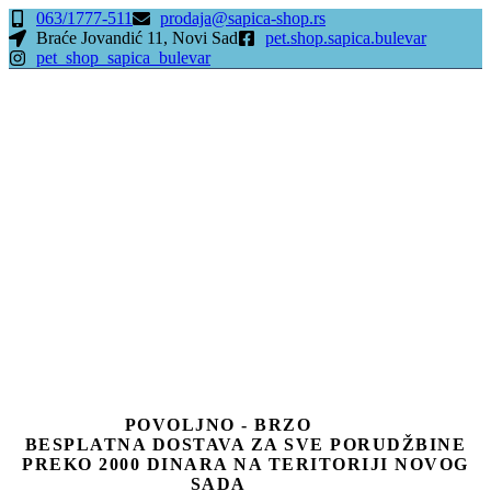
063/1777-511
prodaja@sapica-shop.rs
Braće Jovandić 11, Novi Sad
pet.shop.sapica.bulevar
pet_shop_sapica_bulevar
POVOLJNO - BRZO
BESPLATNA DOSTAVA ZA SVE PORUDŽBINE
PREKO 2000 DINARA NA TERITORIJI NOVOG
SADA