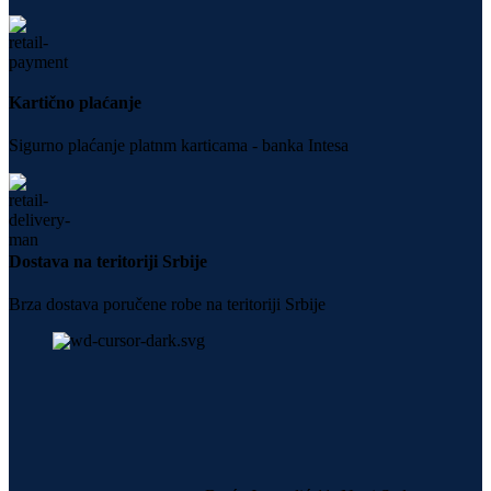
Kartično plaćanje
Sigurno plaćanje platnm karticama - banka Intesa
Dostava na teritoriji Srbije
Brza dostava poručene robe na teritoriji Srbije