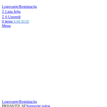
Logovanje/Registracija
Lista želja
0
Uporedi
0
items
0.00
RSD
Menu
Logovanje/Registracija
PRIJAVITE SE
Napravite nalog