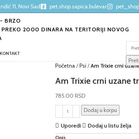
ndić 11, Novi Sad
pet.shop.sapica.bulevar
pet_shop
- BRZO
PREKO 2000 DINARA NA TERITORIJI NOVOG
A
KONTAKT
Pret
Početna
Psi
Am Trixie crni uzan
Am Trixie crni uzane t
785.00
RSD
Dodaj u korpu
Uporedi
Dodaj u listu želja
Opis