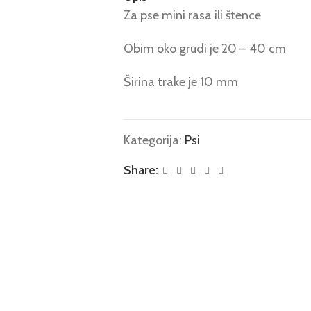
Za pse mini rasa ili štence
Obim oko grudi je 20 – 40 cm
Širina trake je 10 mm
Kategorija:
Psi
Share: