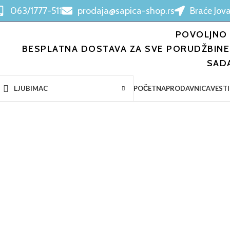
063/1777-511
prodaja@sapica-shop.rs
Braće Jova
POVOLJNO 
BESPLATNA DOSTAVA ZA SVE PORUDŽBINE 
SAD
POČETNA
PRODAVNICA
VESTI
LJUBIMAC