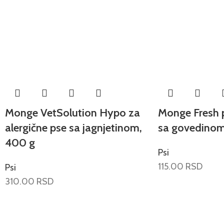
Monge VetSolution Hypo za
Monge Fresh p
alergične pse sa jagnjetinom,
sa govedinom
400 g
Psi
115.00
RSD
Psi
310.00
RSD