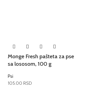
Monge Fresh pašteta za pse
Monge Fres
sa lososom, 100 g
sa piletino
Psi
Psi
105.00
RSD
105.00
RSD