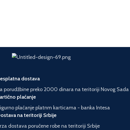
esplatna dostava
a porudžbine preko 2000 dinara na teritoriji Novog Sada
artično plaćanje
igurno plaćanje platnm karticama - banka Intesa
ostava na teritoriji Srbije
rza dostava poručene robe na teritoriji Srbije