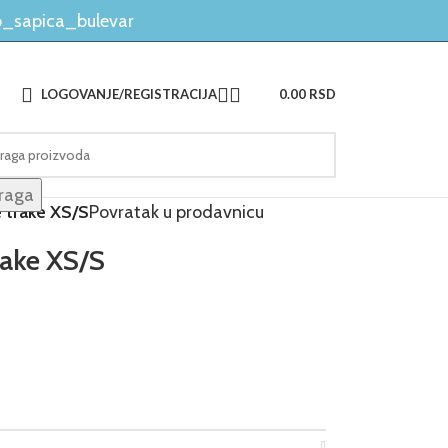
_sapica_bulevar
LOGOVANJE/REGISTRACIJA
0.00
RSD
raga
e trake XS/S
Povratak u prodavnicu
rake XS/S