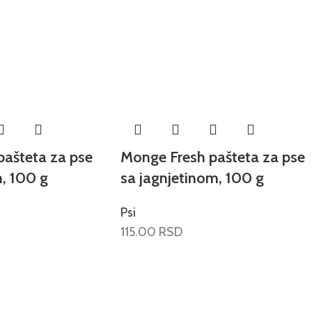
ašteta za pse
Monge Fresh pašteta za pse
, 100 g
sa jagnjetinom, 100 g
Psi
115.00
RSD