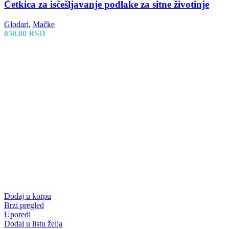
Četkica za isčešljavanje podlake za sitne životinje
Glodari
,
Mačke
850.00
RSD
Dodaj u korpu
Brzi pregled
Uporedi
Dodaj u listu želja