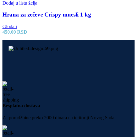
Dodaj u listu želja
Hrana za zečeve Crispy muesli 1 kg
Glodari
450.00
RSD
Besplatna dostava
Za porudžbine preko 2000 dinara na teritoriji Novog Sada