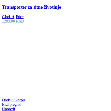
Transporter za sitne životinje
Glodari
,
Ptice
1293.00
RSD
Dodaj u korpu
Brzi pregled
Uporedi