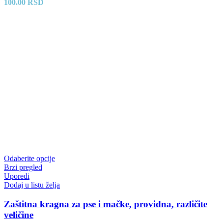
100.00
RSD
Odaberite opcije
Brzi pregled
Uporedi
Dodaj u listu želja
Zaštitna kragna za pse i mačke, providna, različite
veličine