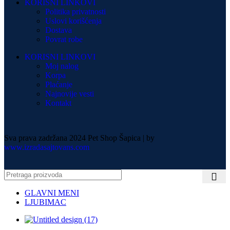
KORISNI LINKOVI
Politika privatnosti
Uslovi korišćenja
Dostava
Povrat robe
KORISNI LINKOVI
Moj nalog
Korpa
Plaćanje
Najnovije vesti
Kontakt
Sva prava zadržana 2024 Pet Shop Šapica | by
www.izradasajtovans.com
GLAVNI MENI
LJUBIMAC