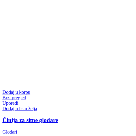
Dodaj u korpu
Brzi pregled
Uporedi
Dodaj u listu želja
Činija za sitne glodare
Glodari