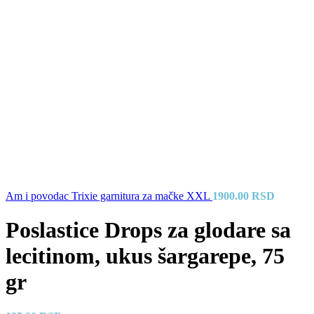
Am i povodac Trixie garnitura za mačke XXL
1900.00
RSD
Poslastice Drops za glodare sa
lecitinom, ukus šargarepe, 75
gr