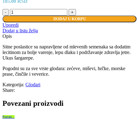
185.00
RSD
DODAJ U KORPU
Uporedi
Dodaj u listu želja
Opis
Sitne poslastice su napravljene od mlevenih semenaka sa dodatim
lecitinom za bolje varenje, lepu dlaku i podržavanje zdravlja jetre.
Ukus šargarepe.
Pogodni su za sve vrste glodara: zećeve, miševi, hrčke, morske
prase, činčile i veverice.
Kategorija:
Glodari
Share:
Povezani proizvodi
Pozvati...