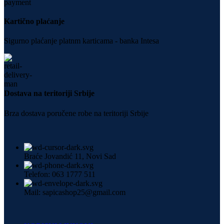
Kartično plaćanje
Sigurno plaćanje platnm karticama - banka Intesa
Dostava na teritoriji Srbije
Brza dostava poručene robe na teritoriji Srbije
Braće Jovandić 11, Novi Sad
Telefon: 063 1777 511
Mail: sapicashop25@gmail.com