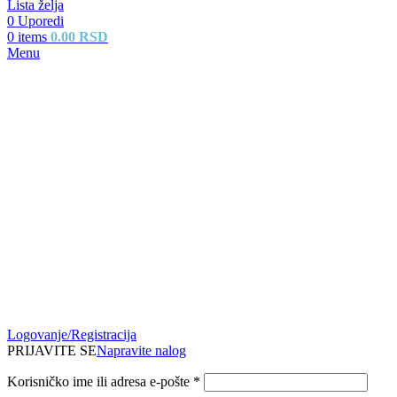
Lista želja
0
Uporedi
0
items
0.00
RSD
Menu
Logovanje/Registracija
PRIJAVITE SE
Napravite nalog
Korisničko ime ili adresa e-pošte
*