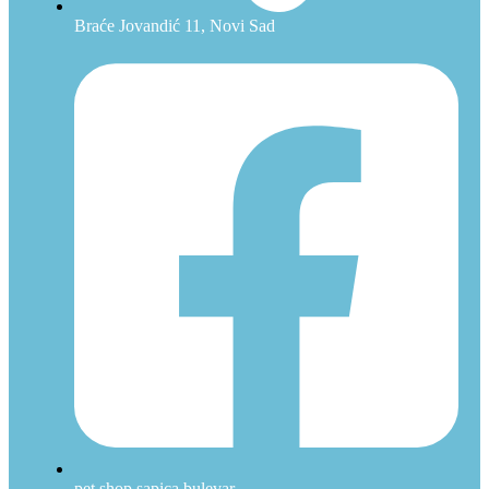
Braće Jovandić 11, Novi Sad
pet.shop.sapica.bulevar