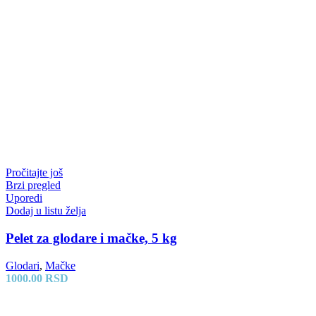
Pročitajte još
Brzi pregled
Uporedi
Dodaj u listu želja
Pelet za glodare i mačke, 5 kg
Glodari
,
Mačke
1000.00
RSD