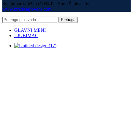
Sva prava zadržana 2024 Pet Shop Šapica | by
www.izradasajtovans.com
Pretraga
GLAVNI MENI
LJUBIMAC