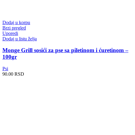
Dodaj u korpu
Brzi pregled
Uporedi
Dodaj u listu želja
Monge Grill sosići za pse sa piletinom i ćuretinom –
100gr
Psi
90.00
RSD