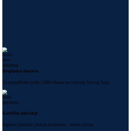
Besplatna dostava
Za porudžbine preko 2000 dinara na teritoriji Novog Sada
Kartično plaćanje
Sigurno plaćanje platnm karticama - banka Intesa