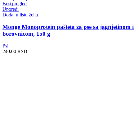
Brzi pregled
Uporedi
Dodaj u listu želja
Monge Monoprotein pašteta za pse sa jagnjetinom i
borovnicom, 150 g
Psi
240.00
RSD