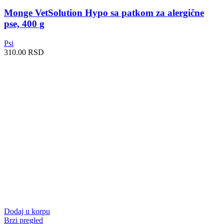
Monge VetSolution Hypo sa patkom za alergične
pse, 400 g
Psi
310.00
RSD
Dodaj u korpu
Brzi pregled