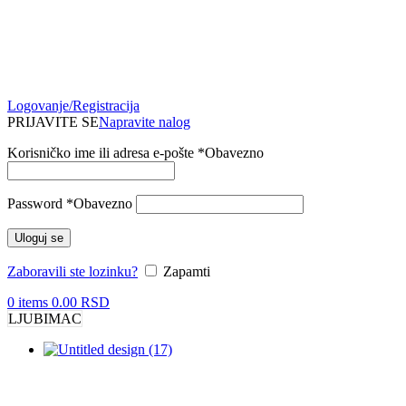
Logovanje/Registracija
PRIJAVITE SE
Napravite nalog
Korisničko ime ili adresa e-pošte
*
Obavezno
Password
*
Obavezno
Uloguj se
Zaboravili ste lozinku?
Zapamti
0
items
0.00
RSD
LJUBIMAC