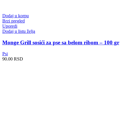
Dodaj u korpu
Brzi pregled
Uporedi
Dodaj u listu želja
Monge Grill sosići za pse sa belom ribom – 100 gr
Psi
90.00
RSD