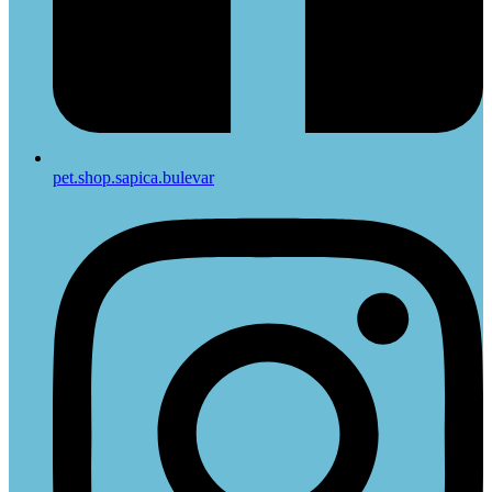
pet.shop.sapica.bulevar