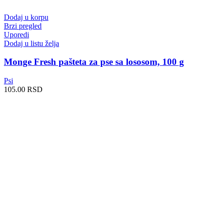
Dodaj u korpu
Brzi pregled
Uporedi
Dodaj u listu želja
Monge Fresh pašteta za pse sa lososom, 100 g
Psi
105.00
RSD