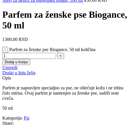
Sprej za štence za higijensku obuku, 100 ml
450.00
RSD
Parfem za ženske pse Biogance,
50 ml
1300.00
RSD
Parfem za ženske pse Biogance, 50 ml količina
Dodaj u korpu
Uporedi
Dodaj u listu želja
Opis
Parfem je napravljen specialjno za pse, ne oštećuje kožu i ne iritira
čulo mirisa. Ovaj parfem je namenjen za ženske pse, sadrži note
cveća.
50 ml
Kategorija:
Psi
Share: