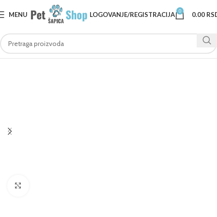
0
MENU
LOGOVANJE/REGISTRACIJA
0.00
RS
Klknite da uvećate