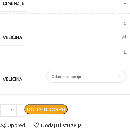
-
DIMENZIJE
S
,
M
VELIČINA
,
L
VELIČINA
DODAJ U KORPU
Uporedi
Dodaj u listu želja