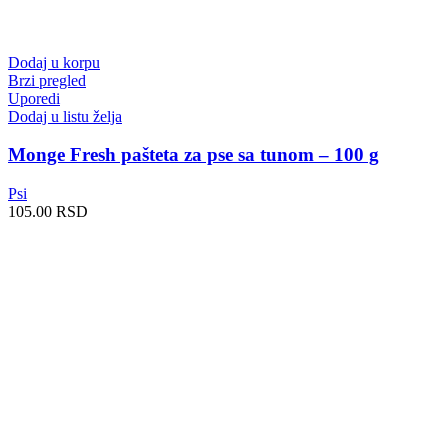
Dodaj u korpu
Brzi pregled
Uporedi
Dodaj u listu želja
Monge Fresh pašteta za pse sa tunom – 100 g
Psi
105.00
RSD