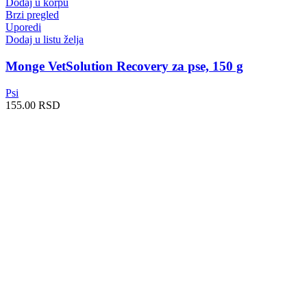
Dodaj u korpu
Brzi pregled
Uporedi
Dodaj u listu želja
Monge VetSolution Recovery za pse, 150 g
Psi
155.00
RSD