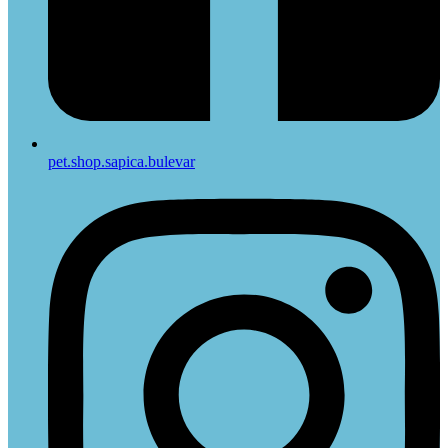
pet.shop.sapica.bulevar