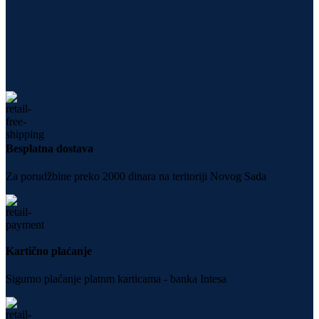
Besplatna dostava
Za porudžbine preko 2000 dinara na teritoriji Novog Sada
Kartično plaćanje
Sigurno plaćanje platnm karticama - banka Intesa