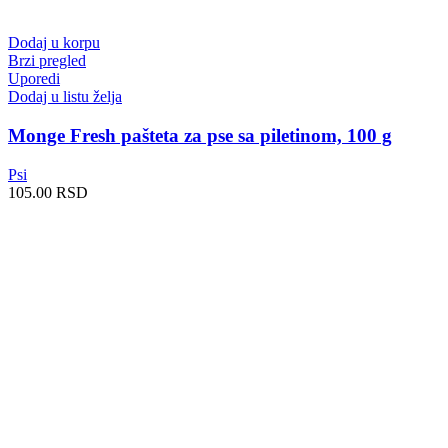
Dodaj u korpu
Brzi pregled
Uporedi
Dodaj u listu želja
Monge Fresh pašteta za pse sa piletinom, 100 g
Psi
105.00
RSD