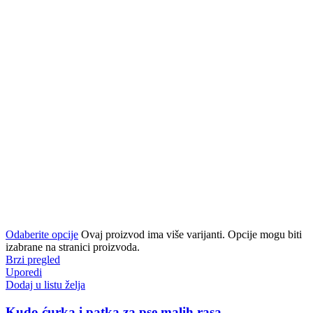
Odaberite opcije
Ovaj proizvod ima više varijanti. Opcije mogu biti
izabrane na stranici proizvoda.
Brzi pregled
Uporedi
Dodaj u listu želja
Kudo ćurka i patka za pse malih rasa