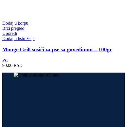
Dodaj u korpu
Brzi pregled
Uporedi
Dodaj u listu želja
Monge Grill sosići za pse sa govedinom – 100gr
Psi
90.00
RSD