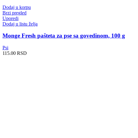
Dodaj u korpu
Brzi pregled
Uporedi
Dodaj u listu želja
Monge Fresh pašteta za pse sa govedinom, 100 g
Psi
115.00
RSD