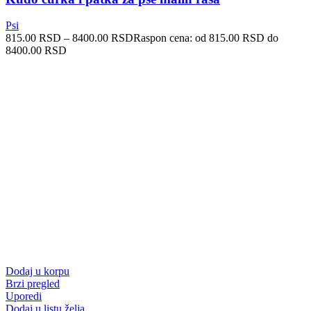
Psi
815.00
RSD
–
8400.00
RSD
Raspon cena: od 815.00 RSD do
8400.00 RSD
Dodaj u korpu
Brzi pregled
Uporedi
Dodaj u listu želja