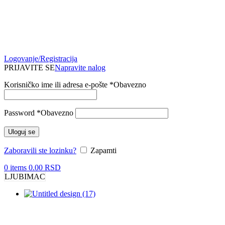
Logovanje/Registracija
PRIJAVITE SE
Napravite nalog
Korisničko ime ili adresa e-pošte
*
Obavezno
Password
*
Obavezno
Uloguj se
Zaboravili ste lozinku?
Zapamti
0
items
0.00
RSD
LJUBIMAC