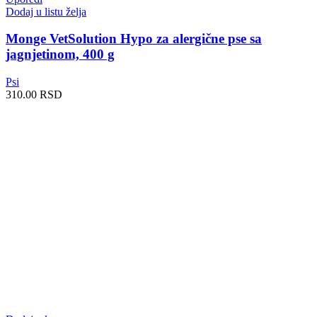
Dodaj u listu želja
Monge VetSolution Hypo za alergične pse sa
jagnjetinom, 400 g
Psi
310.00
RSD