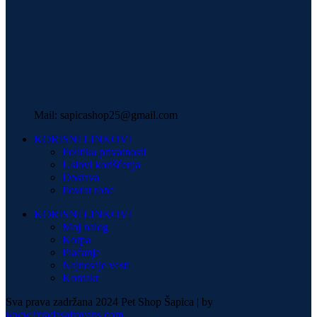
Mail: sapicashop25@gmail.com
KORISNI LINKOVI
Politika privatnosti
Uslovi korišćenja
Dostava
Povrat robe
KORISNI LINKOVI
Moj nalog
Korpa
Plaćanje
Najnovije vesti
Kontakt
Sva prava zadržana 2024 Pet Shop Šapica | by
www.izradasajtovans.com