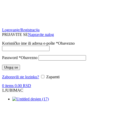
Logovanje/Registracija
PRIJAVITE SE
Napravite nalog
Korisničko ime ili adresa e-pošte
*
Obavezno
Password
*
Obavezno
Uloguj se
Zaboravili ste lozinku?
Zapamti
0
items
0.00
RSD
LJUBIMAC