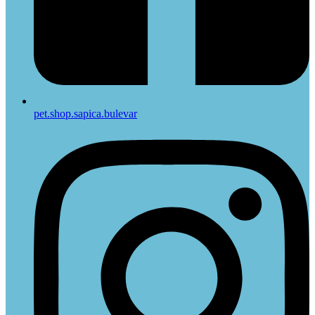
pet.shop.sapica.bulevar