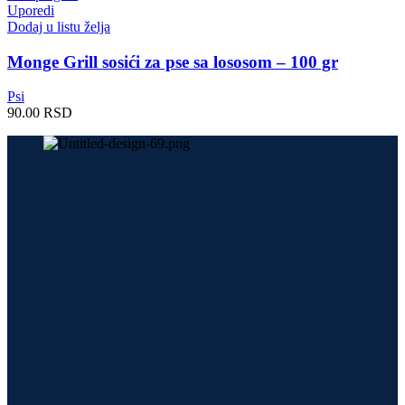
Uporedi
Dodaj u listu želja
Monge Grill sosići za pse sa lososom – 100 gr
Psi
90.00
RSD