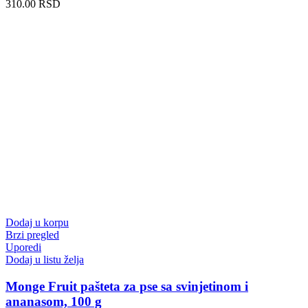
310.00
RSD
Dodaj u korpu
Brzi pregled
Uporedi
Dodaj u listu želja
Monge Fruit pašteta za pse sa svinjetinom i
ananasom, 100 g