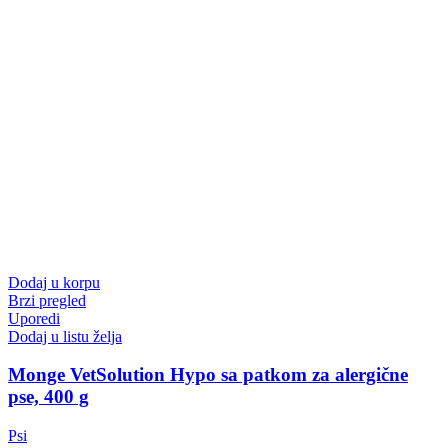
Dodaj u korpu
Brzi pregled
Uporedi
Dodaj u listu želja
Monge VetSolution Hypo sa patkom za alergične
pse, 400 g
Psi