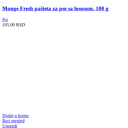
Monge Fresh pašteta za pse sa lososom, 100 g
Psi
105.00
RSD
Dodaj u korpu
Brzi pregled
Uporedi