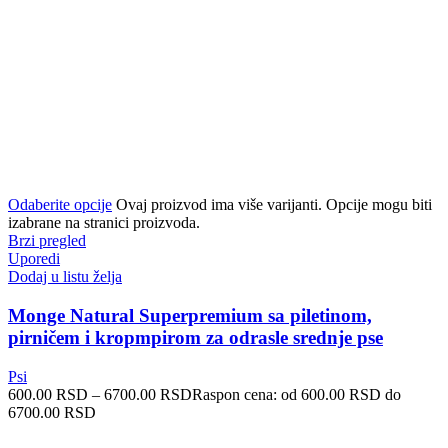
Odaberite opcije
Ovaj proizvod ima više varijanti. Opcije mogu biti
izabrane na stranici proizvoda.
Brzi pregled
Uporedi
Dodaj u listu želja
Monge Natural Superpremium sa piletinom,
pirničem i kropmpirom za odrasle srednje pse
Psi
600.00
RSD
–
6700.00
RSD
Raspon cena: od 600.00 RSD do
6700.00 RSD