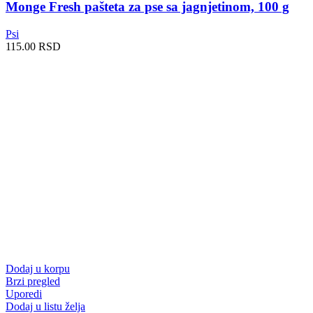
Monge Fresh pašteta za pse sa jagnjetinom, 100 g
Psi
115.00
RSD
Dodaj u korpu
Brzi pregled
Uporedi
Dodaj u listu želja