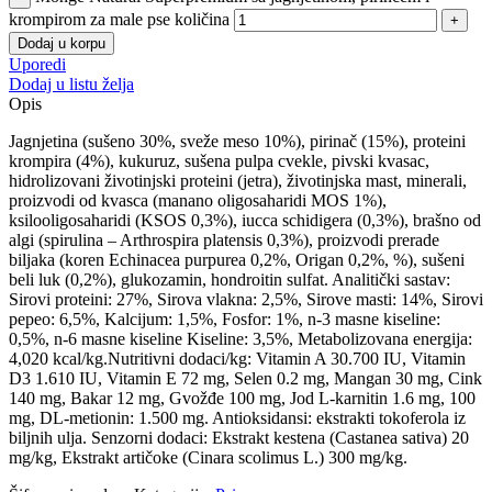
krompirom za male pse količina
Dodaj u korpu
Uporedi
Dodaj u listu želja
Opis
Jagnjetina (sušeno 30%, sveže meso 10%), pirinač (15%), proteini
krompira (4%), kukuruz, sušena pulpa cvekle, pivski kvasac,
hidrolizovani životinjski proteini (jetra), životinjska mast, minerali,
proizvodi od kvasca (manano oligosaharidi MOS 1%),
ksilooligosaharidi (KSOS 0,3%), iucca schidigera (0,3%), brašno od
algi (spirulina – Arthrospira platensis 0,3%), proizvodi prerade
biljaka (koren Echinacea purpurea 0,2%, Origan 0,2%, %), sušeni
beli luk (0,2%), glukozamin, hondroitin sulfat. Analitički sastav:
Sirovi proteini: 27%, Sirova vlakna: 2,5%, Sirove masti: 14%, Sirovi
pepeo: 6,5%, Kalcijum: 1,5%, Fosfor: 1%, n-3 masne kiseline:
0,5%, n-6 masne kiseline Kiseline: 3,5%, Metabolizovana energija:
4,020 kcal/kg.Nutritivni dodaci/kg: Vitamin A 30.700 IU, Vitamin
D3 1.610 IU, Vitamin E 72 mg, Selen 0.2 mg, Mangan 30 mg, Cink
140 mg, Bakar 12 mg, Gvožđe 100 mg, Jod L-karnitin 1.6 mg, 100
mg, DL-metionin: 1.500 mg. Antioksidansi: ekstrakti tokoferola iz
biljnih ulja. Senzorni dodaci: Ekstrakt kestena (Castanea sativa) 20
mg/kg, Ekstrakt artičoke (Cinara scolimus L.) 300 mg/kg.