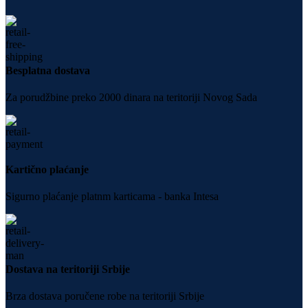
Besplatna dostava
Za porudžbine preko 2000 dinara na teritoriji Novog Sada
Kartično plaćanje
Sigurno plaćanje platnm karticama - banka Intesa
Dostava na teritoriji Srbije
Brza dostava poručene robe na teritoriji Srbije