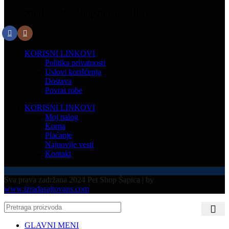
Mail: sapicashop25@gmail.com
KORISNI LINKOVI
Politika privatnosti
Uslovi korišćenja
Dostava
Povrat robe
KORISNI LINKOVI
Moj nalog
Korpa
Plaćanje
Najnovije vesti
Kontakt
Sva prava zadržana 2024 Pet Shop Šapica | by
www.izradasajtovans.com
GLAVNI MENI