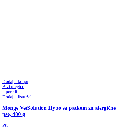
Dodaj u korpu
Brzi pregled
Uporedi
Dodaj u listu želja
Monge VetSolution Hypo sa patkom za alergične
pse, 400 g
Psi