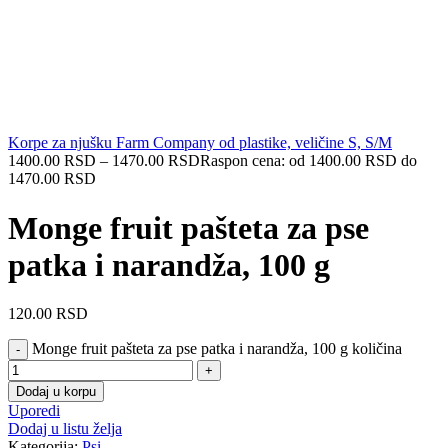
Korpe za njušku Farm Company od plastike, veličine S, S/M
1400.00
RSD
–
1470.00
RSD
Raspon cena: od 1400.00 RSD do
1470.00 RSD
Monge fruit pašteta za pse
patka i narandža, 100 g
120.00
RSD
Monge fruit pašteta za pse patka i narandža, 100 g količina
Dodaj u korpu
Uporedi
Dodaj u listu želja
Kategorija:
Psi