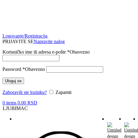
Logovanje/Registracija
PRIJAVITE SE
Napravite nalog
Korisničko ime ili adresa e-pošte
*
Obavezno
Password
*
Obavezno
Uloguj se
Zaboravili ste lozinku?
Zapamti
0
items
0.00
RSD
LJUBIMAC