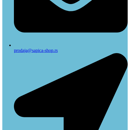
prodaja@sapica-shop.rs