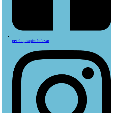
pet.shop.sapica.bulevar