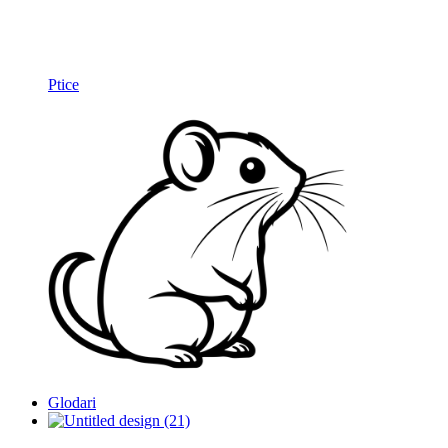
Ptice
Glodari