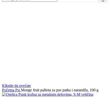
Klknite da uvećate
Početna
Psi
Monge fruit pašteta za pse patka i narandža, 100 g