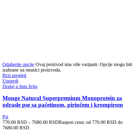
Odaberite opcije
Ovaj proizvod ima više varijanti. Opcije mogu biti
izabrane na stranici proizvoda.
Brzi pregled
Uporedi
Dodaj u listu želja
Monge Natural Superpremium Monoprotein za
odrasle pse sa pačetinom, pirinčem i krompirom
Psi
770.00
RSD
–
7680.00
RSD
Raspon cena: od 770.00 RSD do
7680.00 RSD