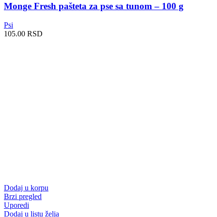
Monge Fresh pašteta za pse sa tunom – 100 g
Psi
105.00
RSD
Dodaj u korpu
Brzi pregled
Uporedi
Dodaj u listu želja