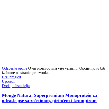
Odaberite opcije
Ovaj proizvod ima više varijanti. Opcije mogu biti
izabrane na stranici proizvoda.
Brzi pregled
Uporedi
Dodaj u listu želja
Monge Natural Superpremium Monoprotein za
odrasle pse sa zečetinom, pirinčem i krompirom