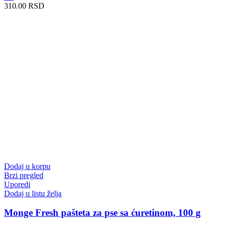
310.00
RSD
Dodaj u korpu
Brzi pregled
Uporedi
Dodaj u listu želja
Monge Fresh pašteta za pse sa ćuretinom, 100 g