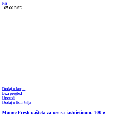
Psi
105.00
RSD
Dodaj u korpu
Brzi pregled
Uporedi
Dodaj u listu želja
Monge Fresh pašteta za pse sa jagnjetinom, 100 g