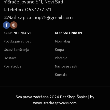
Braće Jovandić 11, Novi Sad
Telefon: 063 1777 511
Mail: sapicashop25@gmail.com
KORISNI LINKOVI
KORISNI LINKOVI
Politika privatnosti
Moj nalog
Uslovi korišćenja
Korpa
Dostava
Plaćanje
Povrat robe
Najnovije vesti
Kontakt
Sva prava zadržana 2024 Pet Shop Šapica | by
www.izradasajtovans.com