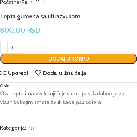
Početna
Psi
Lopta gumena sa ultrazvukom
800.00
RSD
DODAJ U KORPU
Uporedi
Dodaj u listu želja
Opis
Ova lopta ima zvuk koji čuje samo pas. Udobno je za
vlasnike kojim smeta zvuk kada pas se igra.
Kategorija:
Psi