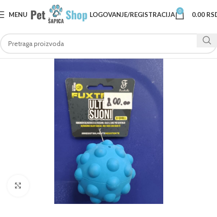
0
MENU
LOGOVANJE/REGISTRACIJA
0.00
RS
Klknite da uvećate