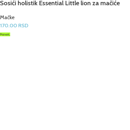
Sosići holistik Essential Little lion za mačiće
Mačke
170.00
RSD
Pozvati...