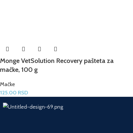
Monge VetSolution Recovery pašteta za
mačke, 100 g
Mačke
125.00
RSD