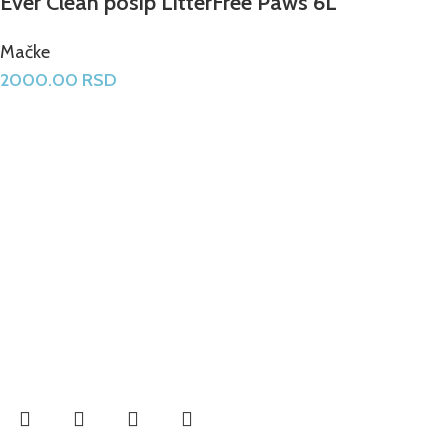
Ever Clean posip LitterFree Paws 6L
Mačke
2000.00
RSD