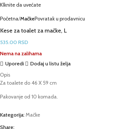
Klknite da uvećate
Početna
Mačke
Povratak u prodavnicu
Kese za toalet za mačke, L
535.00
RSD
Nema na zalihama
Uporedi
Dodaj u listu želja
Opis
Za toalete do 46 X 59 cm
Pakovanje od 10 komada.
Kategorija:
Mačke
Share: