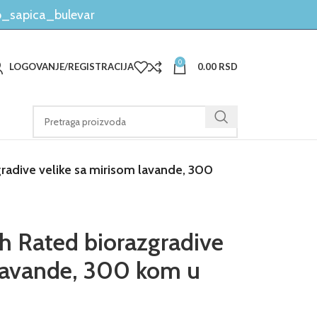
_sapica_bulevar
0
LOGOVANJE/REGISTRACIJA
0.00
RSD
radive velike sa mirisom lavande, 300
th Rated biorazgradive
 lavande, 300 kom u