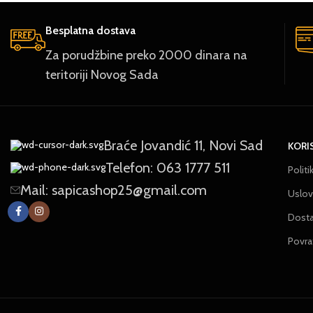
Besplatna dostava
Za porudžbine preko 2000 dinara na
teritoriji Novog Sada
Braće Jovandić 11, Novi Sad
KORI
Telefon: 063 1777 511
Politi
Mail: sapicashop25@gmail.com
Uslovi
Dost
Povra