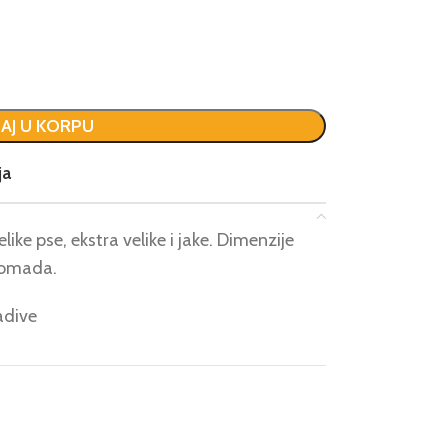
AJ U KORPU
ja
ike pse, ekstra velike i jake. Dimenzije
komada.
adive