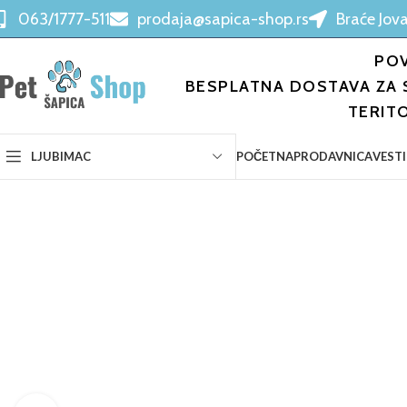
063/1777-511
prodaja@sapica-shop.rs
Braće Jova
POV
BESPLATNA DOSTAVA ZA 
TERIT
POČETNA
PRODAVNICA
VESTI
LJUBIMAC