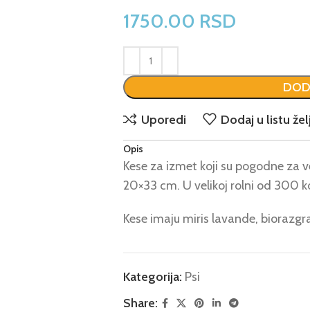
1750.00
RSD
DOD
Uporedi
Dodaj u listu žel
Opis
Kese za izmet koji su pogodne za vel
20×33 cm. U velikoj rolni od 300 
Kese imaju miris lavande, biorazgr
Kategorija:
Psi
Share: