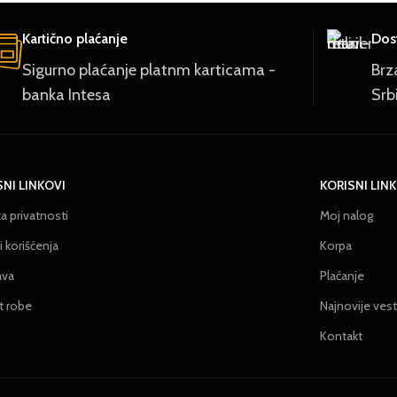
Kartično plaćanje
Dost
Sigurno plaćanje platnm karticama -
Brz
banka Intesa
Srb
SNI LINKOVI
KORISNI LIN
ka privatnosti
Moj nalog
 korišćenja
Korpa
ava
Plaćanje
t robe
Najnovije vest
Kontakt