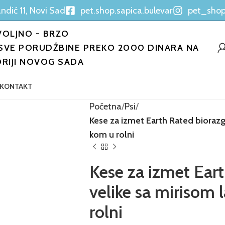
ndić 11, Novi Sad
pet.shop.sapica.bulevar
pet_shop
OLJNO - BRZO
SVE PORUDŽBINE PREKO 2000 DINARA NA
ORIJI NOVOG SADA
KONTAKT
Početna
Psi
Kese za izmet Earth Rated biorazg
kom u rolni
Kese za izmet Ear
velike sa mirisom
rolni