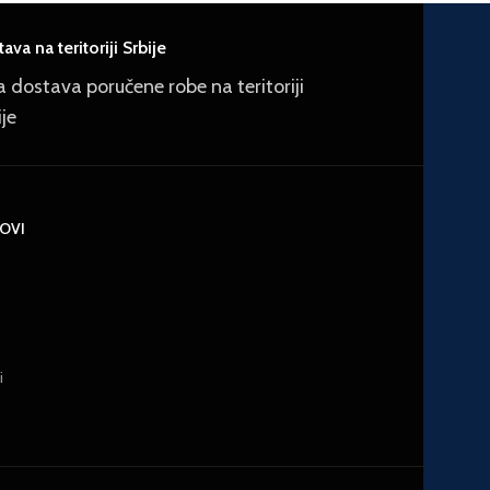
ava na teritoriji Srbije
a dostava poručene robe na teritoriji
ije
KOVI
i