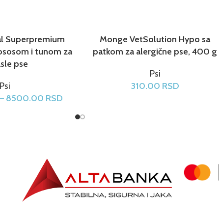
al Superpremium
Monge VetSolution Hypo sa
lososom i tunom za
patkom za alergične pse, 400 g
sle pse
Psi
Psi
310.00
RSD
–
8500.00
RSD