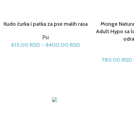
Kudo ćurka i patka za pse malih rasa
Monge Natur
Adult Hypo sa 
Psi
odra
815.00
RSD
–
8400.00
RSD
780.00
RSD