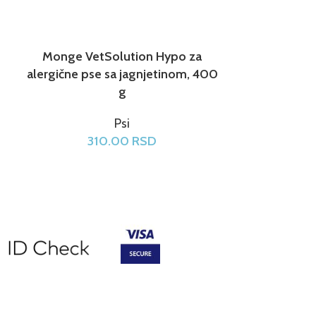
Monge VetSolution Hypo za
Monge Fres
alergične pse sa jagnjetinom, 400
gove
g
Psi
1
310.00
RSD