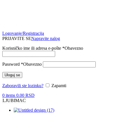
Logovanje/Registracija
PRIJAVITE SE
Napravite nalog
Korisničko ime ili adresa e-pošte
*
Obavezno
Password
*
Obavezno
Uloguj se
Zaboravili ste lozinku?
Zapamti
0
items
0.00
RSD
LJUBIMAC