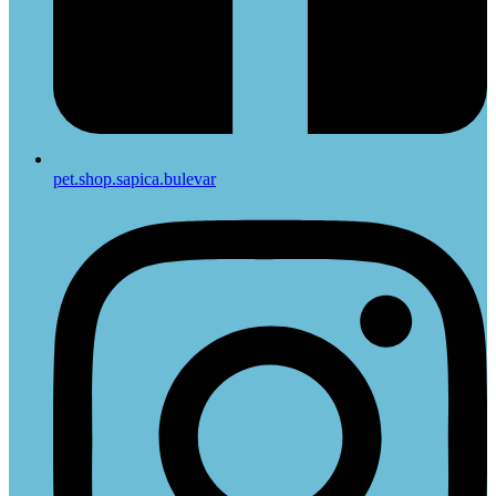
pet.shop.sapica.bulevar