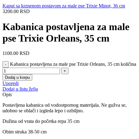
Kaput sa krznenom postavom za male pse Trixie Minot, 36 cm
3200.00
RSD
Kabanica postavljena za male
pse Trixie Orleans, 35 cm
1100.00
RSD
Kabanica postavljena za male pse Trixie Orleans, 35 cm količina
Dodaj u korpu
Uporedi
Dodaj u listu želja
Opis
Postavljena kabanica od vodootpornog materijala. Ne gužva se,
udobno se oblači i izgleda lepo i ozbiljno.
Dužina od vrata do početka repa 35 cm
Obim struka 38-50 cm