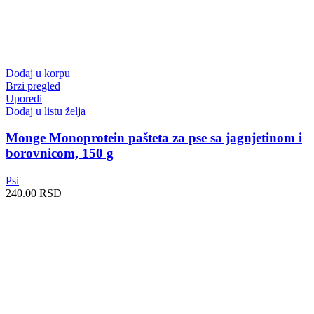
Dodaj u korpu
Brzi pregled
Uporedi
Dodaj u listu želja
Monge Monoprotein pašteta za pse sa jagnjetinom i
borovnicom, 150 g
Psi
240.00
RSD