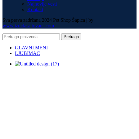
Najnovije vesti
Kontakt
Sva prava zadržana 2024 Pet Shop Šapica | by
www.izradasajtovans.com
Pretraga
GLAVNI MENI
LJUBIMAC