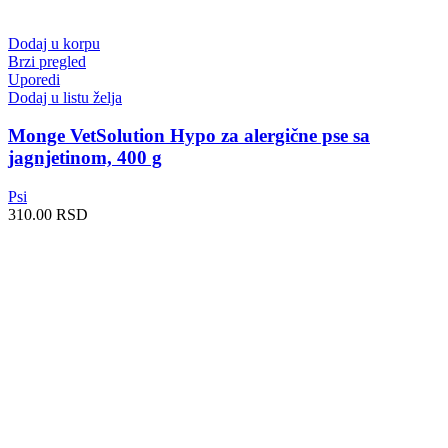
Dodaj u korpu
Brzi pregled
Uporedi
Dodaj u listu želja
Monge VetSolution Hypo za alergične pse sa
jagnjetinom, 400 g
Psi
310.00
RSD