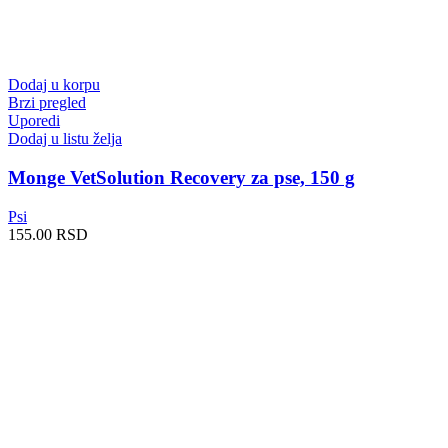
Dodaj u korpu
Brzi pregled
Uporedi
Dodaj u listu želja
Monge VetSolution Recovery za pse, 150 g
Psi
155.00
RSD