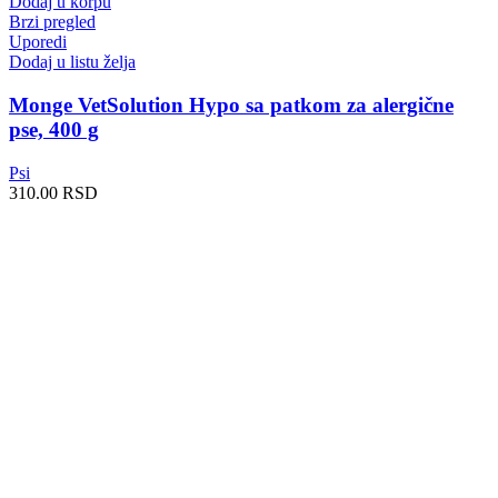
Dodaj u korpu
Brzi pregled
Uporedi
Dodaj u listu želja
Monge VetSolution Hypo sa patkom za alergične
pse, 400 g
Psi
310.00
RSD