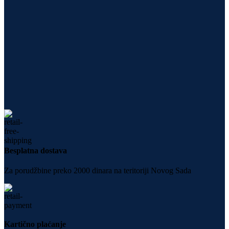
Besplatna dostava
Za porudžbine preko 2000 dinara na teritoriji Novog Sada
Kartično plaćanje