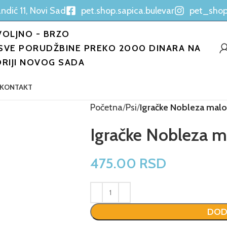
ndić 11, Novi Sad
pet.shop.sapica.bulevar
pet_shop
OLJNO - BRZO
SVE PORUDŽBINE PREKO 2000 DINARA NA
ORIJI NOVOG SADA
KONTAKT
Početna
Psi
Igračke Nobleza malo
Igračke Nobleza m
475.00
RSD
DOD