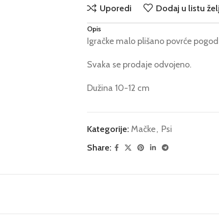
Uporedi
Dodaj u listu žel
Opis
Igračke malo plišano povrće pogodn
Svaka se prodaje odvojeno.
Dužina 10-12 cm
Kategorije:
Mačke
,
Psi
Share: