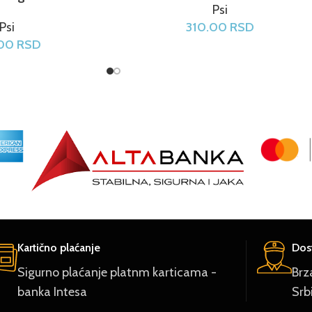
Psi
Psi
310.00
RSD
.00
RSD
Kartično plaćanje
Dost
Sigurno plaćanje platnm karticama -
Brz
banka Intesa
Srb