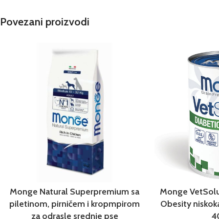
Povezani proizvodi
Monge Natural Superpremium sa
Monge VetSolu
piletinom, pirničem i kropmpirom
Obesity niskok
za odrasle srednje pse
4