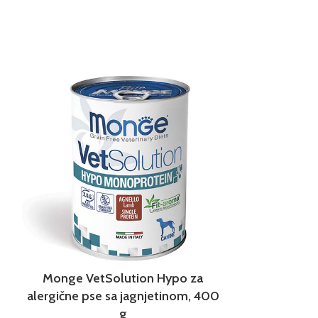
Monge VetSolution Hypo za
Monge VetSo
alergične pse sa jagnjetinom, 400
p
g