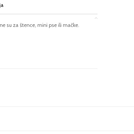
ja
e su za štence, mini pse ili mačke.