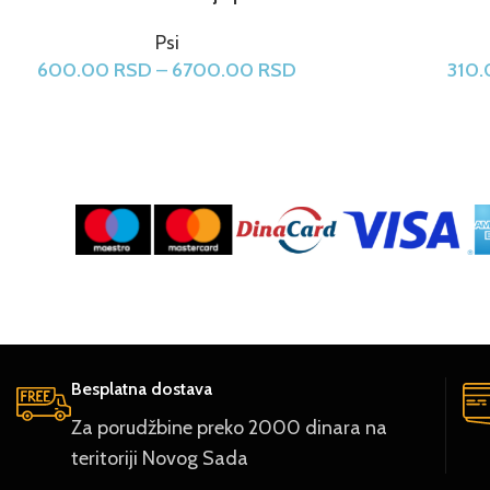
Psi
600.00
RSD
–
6700.00
RSD
310
Besplatna dostava
Za porudžbine preko 2000 dinara na
teritoriji Novog Sada