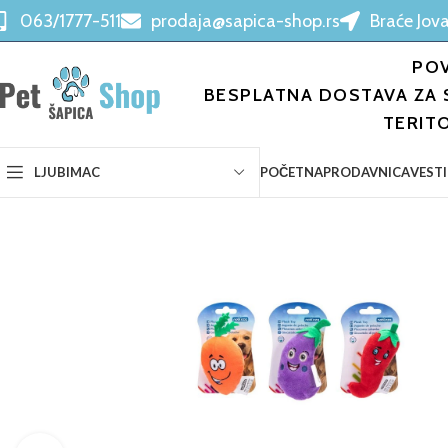
063/1777-511
prodaja@sapica-shop.rs
Braće Jova
POV
BESPLATNA DOSTAVA ZA 
TERIT
POČETNA
PRODAVNICA
VESTI
LJUBIMAC