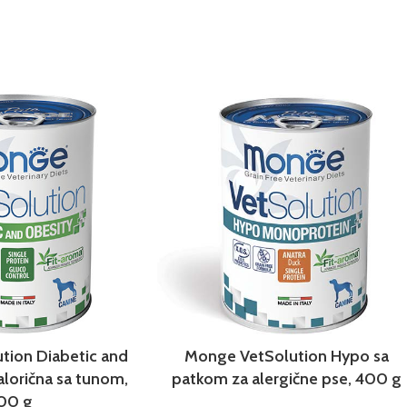
tion Diabetic and
Monge VetSolution Hypo sa
alorična sa tunom,
patkom za alergične pse, 400 g
00 g