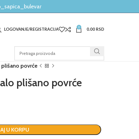
_sapica_bulevar
0
LOGOVANJE/REGISTRACIJA
0.00
RSD
 plišano povrće
alo plišano povrće
AJ U KORPU