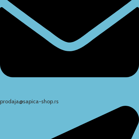
prodaja@sapica-shop.rs