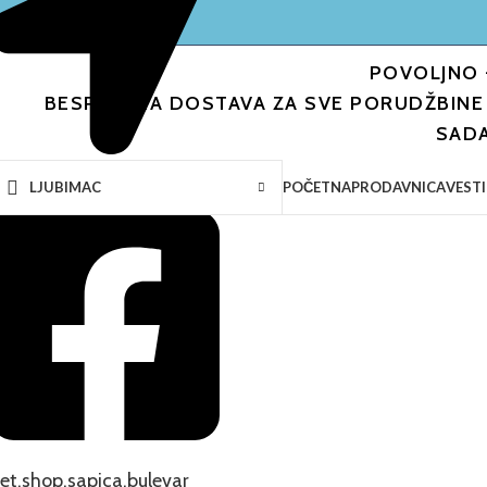
POVOLJNO 
BESPLATNA DOSTAVA ZA SVE PORUDŽBINE 
SAD
raće Jovandić 11, Novi Sad
POČETNA
PRODAVNICA
VESTI
LJUBIMAC
-25%
et.shop.sapica.bulevar