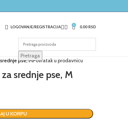
0
LOGOVANJE/REGISTRACIJA
0.00
RSD
Pretraga
 srednje pse, M
Povratak u prodavnicu
za srednje pse, M
AJ U KORPU