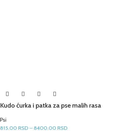
Kudo ćurka i patka za pse malih rasa
Psi
815.00
RSD
–
8400.00
RSD