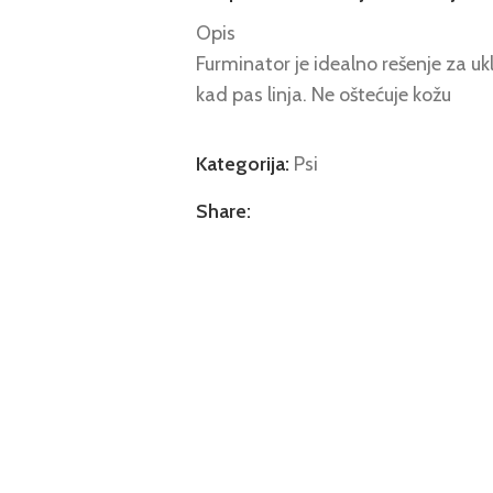
Opis
Furminator je idealno rešenje za uk
kad pas linja. Ne oštećuje kožu
Kategorija:
Psi
Share: