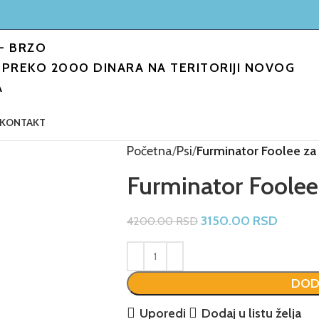
- BRZO
PREKO 2000 DINARA NA TERITORIJI NOVOG
A
KONTAKT
Početna
Psi
Furminator Foolee za
Furminator Foolee 
3150.00
RSD
4200.00
RSD
DOD
Uporedi
Dodaj u listu želja