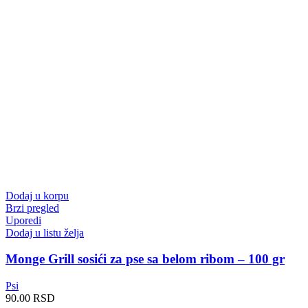
Dodaj u korpu
Brzi pregled
Uporedi
Dodaj u listu želja
Monge Grill sosići za pse sa belom ribom – 100 gr
Psi
90.00
RSD