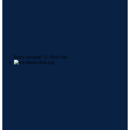
Braće Jovandić 11, Novi Sad