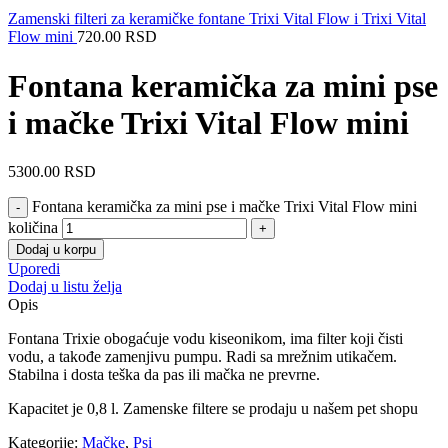
Zamenski filteri za keramičke fontane Trixi Vital Flow i Trixi Vital
Flow mini
720.00
RSD
Fontana keramička za mini pse
i mačke Trixi Vital Flow mini
5300.00
RSD
Fontana keramička za mini pse i mačke Trixi Vital Flow mini
količina
Dodaj u korpu
Uporedi
Dodaj u listu želja
Opis
Fontana Trixie obogaćuje vodu kiseonikom, ima filter koji čisti
vodu, a takođe zamenjivu pumpu. Radi sa mrežnim utikačem.
Stabilna i dosta teška da pas ili mačka ne prevrne.
Kapacitet je 0,8 l. Zamenske filtere se prodaju u našem pet shopu
Kategorije:
Mačke
,
Psi