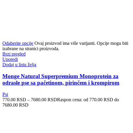
Odaberite opcije
Ovaj proizvod ima više varijanti. Opcije mogu biti
izabrane na stranici proizvoda.
Brzi pregled
Uporedi
Dodaj u listu želja
Monge Natural Superpremium Monoprotein za
odrasle pse sa pačetinom, pirinčem i krompirom
Psi
770.00
RSD
–
7680.00
RSD
Raspon cena: od 770.00 RSD do
7680.00 RSD