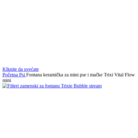
Klknite da uvećate
Početna
Psi
Fontana keramička za mini pse i mačke Trixi Vital Flow
mini