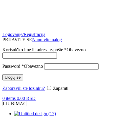
Logovanje/Registracija
PRIJAVITE SE
Napravite nalog
Korisničko ime ili adresa e-pošte
*
Obavezno
Password
*
Obavezno
Uloguj se
Zaboravili ste lozinku?
Zapamti
0
items
0.00
RSD
LJUBIMAC