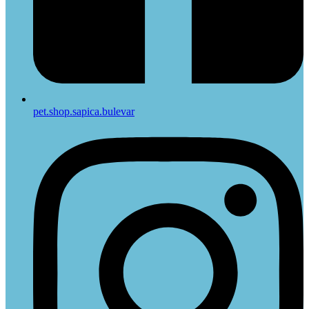
pet.shop.sapica.bulevar