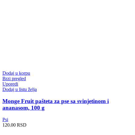
Dodaj u korpu
Brzi pregled
Uporedi
Dodaj u listu želja
Monge Fruit pašteta za pse sa svinjetinom i
ananasom, 100 g
Psi
120.00
RSD