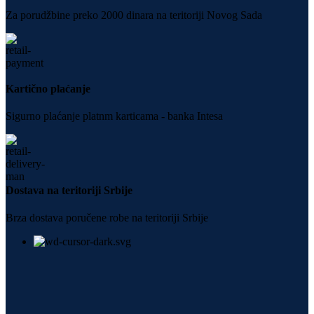
Za porudžbine preko 2000 dinara na teritoriji Novog Sada
Kartično plaćanje
Sigurno plaćanje platnm karticama - banka Intesa
Dostava na teritoriji Srbije
Brza dostava poručene robe na teritoriji Srbije