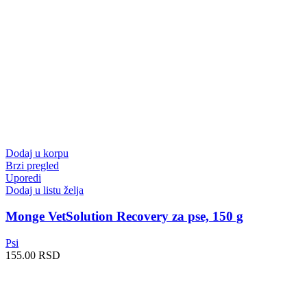
Dodaj u korpu
Brzi pregled
Uporedi
Dodaj u listu želja
Monge VetSolution Recovery za pse, 150 g
Psi
155.00
RSD