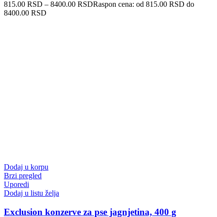
815.00
RSD
–
8400.00
RSD
Raspon cena: od 815.00 RSD do
8400.00 RSD
Dodaj u korpu
Brzi pregled
Uporedi
Dodaj u listu želja
Exclusion konzerve za pse jagnjetina, 400 g