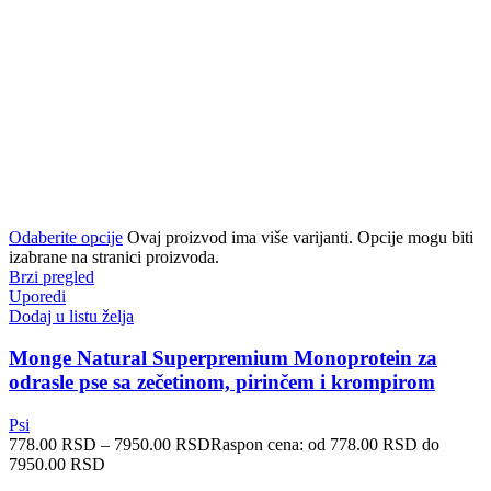
Odaberite opcije
Ovaj proizvod ima više varijanti. Opcije mogu biti
izabrane na stranici proizvoda.
Brzi pregled
Uporedi
Dodaj u listu želja
Monge Natural Superpremium Monoprotein za
odrasle pse sa zečetinom, pirinčem i krompirom
Psi
778.00
RSD
–
7950.00
RSD
Raspon cena: od 778.00 RSD do
7950.00 RSD