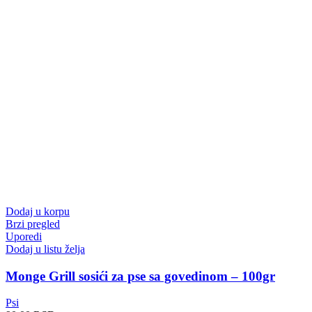
Dodaj u korpu
Brzi pregled
Uporedi
Dodaj u listu želja
Monge Grill sosići za pse sa govedinom – 100gr
Psi