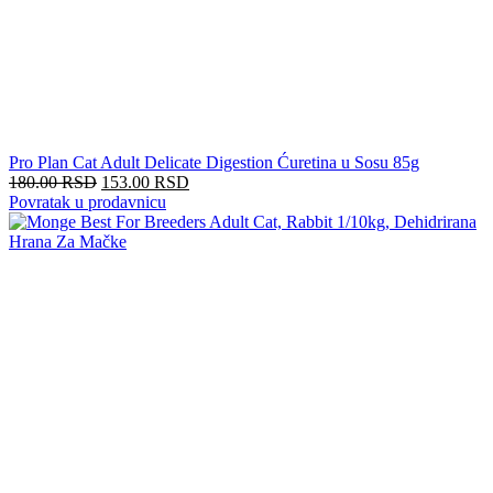
Pro Plan Cat Adult Delicate Digestion Ćuretina u Sosu 85g
Originalna
Trenutna
180.00
RSD
153.00
RSD
cena
cena
Povratak u prodavnicu
je
je:
bila:
153.00 RSD.
180.00 RSD.