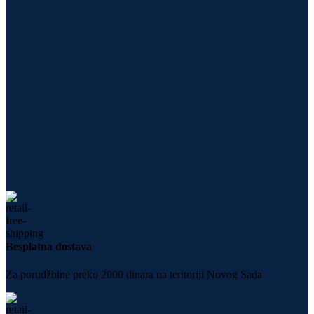
Besplatna dostava
Za porudžbine preko 2000 dinara na teritoriji Novog Sada