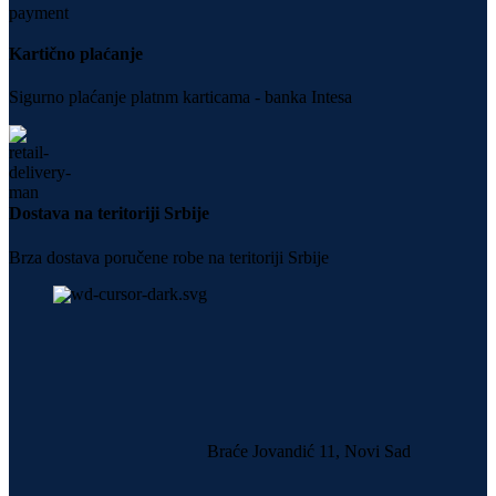
Kartično plaćanje
Sigurno plaćanje platnm karticama - banka Intesa
Dostava na teritoriji Srbije
Brza dostava poručene robe na teritoriji Srbije
Braće Jovandić 11, Novi Sad