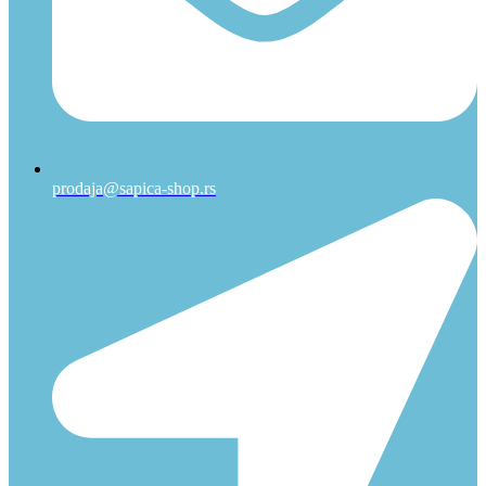
prodaja@sapica-shop.rs