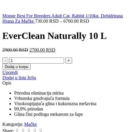
Monge Best For Breeders Adult Cat, Rabbit 1/10kg, Dehidrirana
Raspon
Hrana Za Mačke
730.00
RSD
–
6700.00
RSD
cena:
od
EverClean Naturally 10 L
730.00 RSD
do
6700.00 RSD
Originalna
Trenutna
2900.00
RSD
2700.00
RSD
cena
cena
EverClean
je
je:
Naturally
bila:
2700.00 RSD.
Dodaj u korpu
10
2900.00 RSD.
Uporedi
L
Dodaj u listu želja
količina
Opis
Prirodna eliminacija mirisa
Vrhunska grudvajuća formula
Visokoupijajuća glina i kukuruzna mešavina
99,9% prirodan
Glina čini podlogu mekanom za šape
Kategorija:
Mačke
Share: