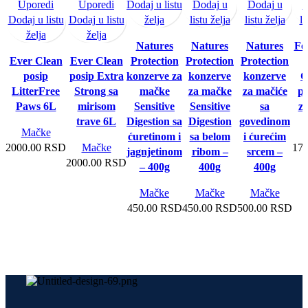
Uporedi
Uporedi
Dodaj u listu
Dodaj u
Dodaj u
D
Dodaj u listu
Dodaj u listu
želja
listu želja
listu želja
li
želja
želja
Natures
Natures
Natures
Fel
Ever Clean
Ever Clean
Protection
Protection
Protection
posip
posip Extra
konzerve za
konzerve
konzerve
O
LitterFree
Strong sa
mačke
za mačke
za mačiće
po
Paws 6L
mirisom
Sensitive
Sensitive
sa
z
trave 6L
Digestion sa
Digestion
govedinom
Mačke
ćuretinom i
sa belom
i ćurećim
2000.00
RSD
Mačke
17
jagnjetinom
ribom –
srcem –
2000.00
RSD
– 400g
400g
400g
Mačke
Mačke
Mačke
450.00
RSD
450.00
RSD
500.00
RSD