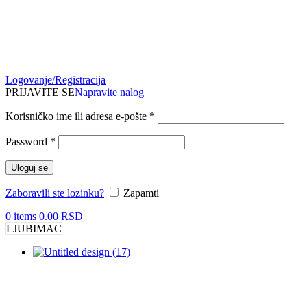
Logovanje/Registracija
PRIJAVITE SE
Napravite nalog
Obavezno
Korisničko ime ili adresa e-pošte
*
Obavezno
Password
*
Uloguj se
Zaboravili ste lozinku?
Zapamti
0
items
0.00
RSD
LJUBIMAC