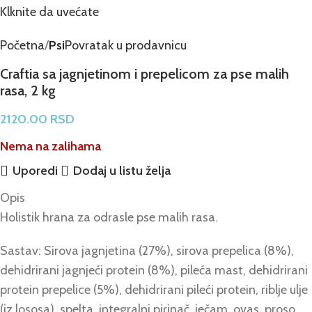
Klknite da uvećate
Početna
Psi
Povratak u prodavnicu
Craftia sa jagnjetinom i prepelicom za pse malih
rasa, 2 kg
2120.00
RSD
Nema na zalihama
Uporedi
Dodaj u listu želja
Opis
Holistik hrana za odrasle pse malih rasa.
Sastav: Sirova jagnjetina (27%), sirova prepelica (8%),
dehidrirani jagnjeći protein (8%), pileća mast, dehidrirani
protein prepelice (5%), dehidrirani pileći protein, riblje ulje
(iz lososa), spelta, integralni pirinač, ječam, ovas, proso,