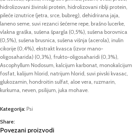
hidrolizovani živinski protein, hidrolizovani riblji protein,
pileće iznutrice (jetra, srce, bubreg), dehidrirana jaja,
laneno seme, suvi rezanci šećerne repe, brašno lucerke,
vlakna graška, sušena špargla (0,5%), sušena borovnica
(0,5%), sušena brusnica, sušena višnja (acerola), inulin
cikorije (0,4%), ekstrakt kvasca (izvor mano-
oligosaharida) (0,3%), frukto-oligosaharidi (0,3%),
Ascophyllum Nodosum, kalcijum karbonat, monokalcijum
fosfat, kalijum hlorid, natrijum hlorid, suvi pivski kvasac,
glukozamin, hondroitin sulfat, aloe vera, ruzmarin,
kurkuma, neven, psilijum, juka mohave.
Kategorija:
Psi
Share:
Povezani proizvodi