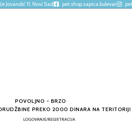
će Jovandić 11, Novi Sad
pet.shop.sapica.bulevar
pe
POVOLJNO - BRZO
ORUDŽBINE PREKO 2000 DINARA NA TERITORIJ
LOGOVANJE/REGISTRACIJA